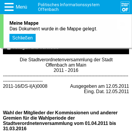
Politisches Informationssystem
Menü
Offenbach
Meine Mappe
1
In meine Mappe aufnehmen
Das Dokument wurde in die Mappe gelegt.
Druckansicht
Schließen
Anlagen und Verweise
Die Stadtverordnetenversammlung der Stadt
Offenbach am Main
2011 - 2016
-------------------------------------------------------------------------------------
---------------------------
2011-16/DS-I(A)0008
Ausgegeben am 12.05.2011
Eing. Dat. 12.05.2011
Wahl der Mitglieder der Kommissionen und anderer
Gremien für die Wahlperiode der
Stadtverordnetenversammlung vom 01.04.2011 bis
31.03.2016