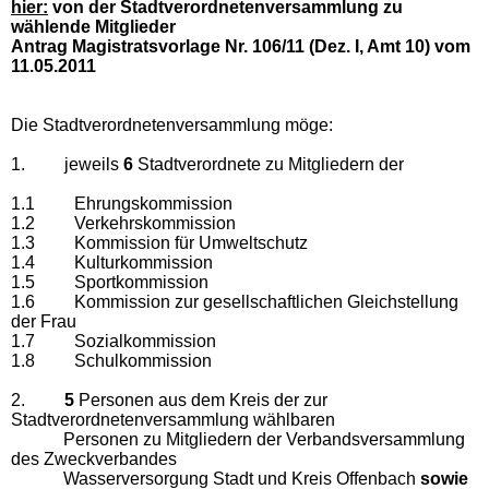
hier:
von der Stadtverordnetenversammlung zu
wählende Mitglieder
Antrag Magistratsvorlage Nr. 106/11 (Dez. I, Amt 10) vom
11.05.2011
Die Stadtverordnetenversammlung möge:
1. jeweils
6
Stadtverordnete zu Mitgliedern der
1.1
Ehrungskommission
1.2
Verkehrskommission
1.3
Kommission für Umweltschutz
1.4
Kulturkommission
1.5
Sportkommission
1.6
Kommission zur gesellschaftlichen Gleichstellung
der Frau
1.7
Sozialkommission
1.8
Schulkommission
2.
5
Personen aus dem Kreis der zur
Stadtverordnetenversammlung wählbaren
Personen zu Mitgliedern der Verbandsversammlung
des Zweckverbandes
Wasserversorgung Stadt und Kreis Offenbach
sowie