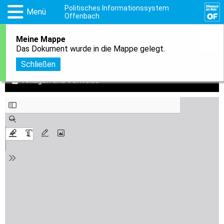
Politisches Informationssystem
Menü
Offenbach
Meine Mappe
1
In meine Mappe aufnehmen
Das Dokument wurde in die Mappe gelegt.
Download
Schließen
Anlagen und Verweise