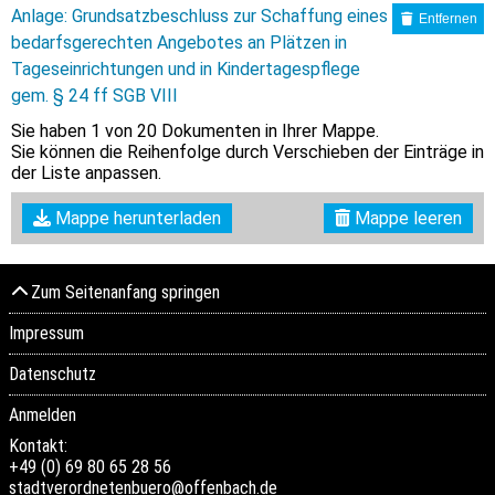
Anlage: Grundsatzbeschluss zur Schaffung eines
Entfernen
bedarfsgerechten Angebotes an Plätzen in
Tageseinrichtungen und in Kindertagespflege
gem. § 24 ff SGB VIII
Sie haben
1
von 20 Dokumenten in Ihrer Mappe.
Sie können die Reihenfolge durch Verschieben der Einträge in
der Liste anpassen.
Mappe herunterladen
Mappe leeren
Zum Seitenanfang springen
Impressum
Datenschutz
Anmelden
Kontakt:
+49 (0) 69 80 65 28 56
stadtverordnetenbuero@offenbach.de