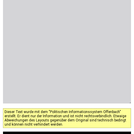
Dieser Text wurde mit dem "Politischen Informationssystem Offenbach"
erstellt. Er dient nur der Information und ist nicht rechtsverbindlich. Etwaige
Abweichungen des Layouts gegenüber dem Original sind technisch bedingt
und können nicht verhindert werden.