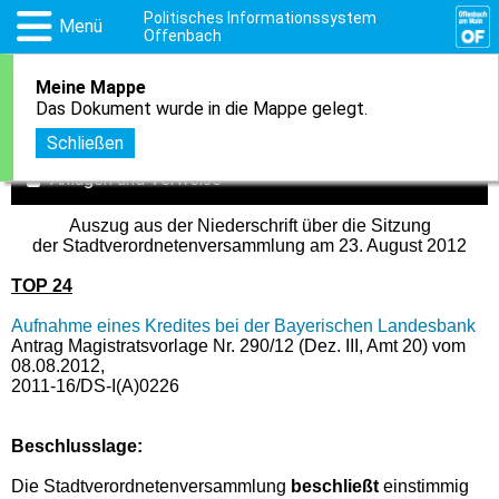
Politisches Informationssystem
Menü
Offenbach
Meine Mappe
1
In meine Mappe aufnehmen
Das Dokument wurde in die Mappe gelegt.
Druckansicht
Schließen
Anlagen und Verweise
Auszug aus der Niederschrift über die Sitzung
der Stadtverordnetenversammlung am 23. August 2012
TOP 24
Aufnahme eines Kredites bei der Bayerischen Landesbank
Antrag Magistratsvorlage Nr. 290/12 (Dez. III, Amt 20) vom
08.08.2012,
2011-16/DS-I(A)0226
Beschlusslage
:
Die Stadtverordnetenversammlung
beschließt
einstimmig