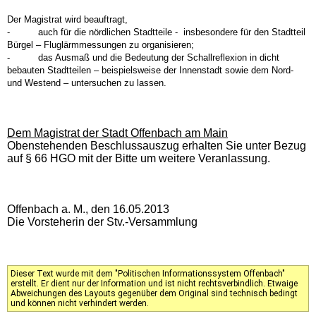
Der Magistrat wird beauftragt,
-
auch für die nördlichen Stadtteile - insbesondere für den Stadtteil
Bürgel – Fluglärmmessungen zu organisieren;
-
das Ausmaß und die Bedeutung der Schallreflexion in dicht
bebauten Stadtteilen – beispielsweise der Innenstadt sowie dem Nord-
und Westend – untersuchen zu lassen.
Dem Magistrat der Stadt Offenbach am Main
Obenstehenden Beschlussauszug erhalten Sie unter Bezug
auf § 66 HGO mit der Bitte um weitere Veranlassung.
Offenbach a. M., den 16.05.2013
Die Vorsteherin der Stv.-Versammlung
Dieser Text wurde mit dem "Politischen Informationssystem Offenbach"
erstellt. Er dient nur der Information und ist nicht rechtsverbindlich. Etwaige
Abweichungen des Layouts gegenüber dem Original sind technisch bedingt
und können nicht verhindert werden.