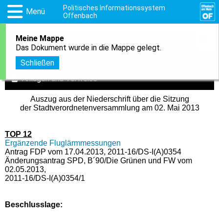
Politisches Informationssystem
Menü
Offenbach
Meine Mappe
1
In meine Mappe aufnehmen
Das Dokument wurde in die Mappe gelegt.
Druckansicht
Schließen
Anlagen und Verweise
Auszug aus der Niederschrift über die Sitzung
der Stadtverordnetenversammlung am 02. Mai 2013
TOP 12
Ergänzende Fluglärmmessungen
Antrag FDP vom 17.04.2013, 2011-16/DS-I(A)0354
Änderungsantrag SPD, B´90/Die Grünen und FW vom
02.05.2013,
2011-16/DS-I(A)0354/1
Beschlusslage
: