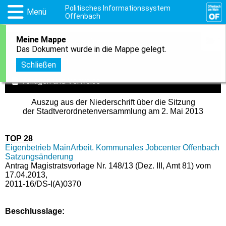
Politisches Informationssystem
Menü
Offenbach
Meine Mappe
1
In meine Mappe aufnehmen
Das Dokument wurde in die Mappe gelegt.
Druckansicht
Schließen
Anlagen und Verweise
Auszug aus der Niederschrift über die Sitzung
der Stadtverordnetenversammlung am 2. Mai 2013
TOP 28
Eigenbetrieb MainArbeit. Kommunales Jobcenter Offenbach
Satzungsänderung
Antrag Magistratsvorlage Nr. 148/13 (Dez. III, Amt 81) vom
17.04.2013,
2011-16/DS-I(A)0370
Beschlusslage
: