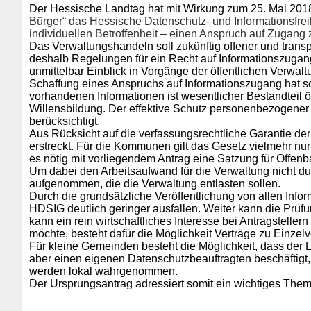
Der Hessische Landtag hat mit Wirkung zum 25. Mai 201
Bürger“ das Hessische Datenschutz- und Informationsfreih
individuellen Betroffenheit – einen Anspruch auf Zugan
Das Verwaltungshandeln soll zukünftig offener und transp
deshalb Regelungen für ein Recht auf Informationszugang
unmittelbar Einblick in Vorgänge der öffentlichen Verwa
Schaffung eines Anspruchs auf Informationszugang hat so 
vorhandenen Informationen ist wesentlicher Bestandteil öf
Willensbildung. Der effektive Schutz personenbezogener 
berücksichtigt.
Aus Rücksicht auf die verfassungsrechtliche Garantie de
erstreckt. Für die Kommunen gilt das Gesetz vielmehr nur
es nötig mit vorliegendem Antrag eine Satzung für Offen
Um dabei den Arbeitsaufwand für die Verwaltung nicht d
aufgenommen, die die Verwaltung entlasten sollen.
Durch die grundsätzliche Veröffentlichung von allen Inf
HDSIG deutlich geringer ausfallen. Weiter kann die Prüf
kann ein rein wirtschaftliches Interesse bei Antragstel
möchte, besteht dafür die Möglichkeit Verträge zu Einze
Für kleine Gemeinden besteht die Möglichkeit, dass der 
aber einen eigenen Datenschutzbeauftragten beschäftigt,
werden lokal wahrgenommen.
Der Ursprungsantrag adressiert somit ein wichtiges Them