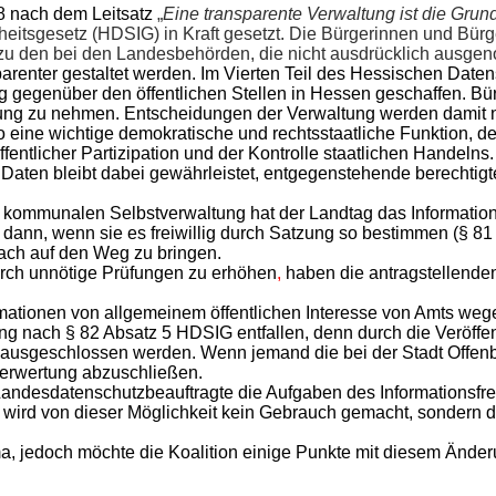
8 nach
dem Leitsatz
„
Eine transparente Verwaltung ist die Grun
eitsgesetz (HDSIG) in Kraft gesetzt. Die Bürgerinnen und Bürge
g zu den bei den Landesbehörden, die nicht ausdrücklich ausg
arenter gestaltet werden. Im Vierten Teil des Hessischen Date
 gegenüber den öffentlichen Stellen in Hessen geschaffen. Bür
ltung zu nehmen. Entscheidungen der Verwaltung werden damit n
eine wichtige demokratische und rechtsstaatliche Funktion, den
fentlicher Partizipation und der Kontrolle staatlichen Handelns
Daten bleibt dabei gewährleistet, entgegenstehende berechtigt
r kommunalen Selbstverwaltung hat der Landtag das Information
 dann, wenn sie es freiwillig durch Satzung so bestimmen (§ 81
bach auf den Weg zu bringen.
urch unnötige Prüfungen zu erhöhen
,
haben die antragstellenden
ormationen von allgemeinem öffentlichen Interesse von Amts we
ung nach § 82 Absatz 5 HDSIG entfallen, denn durch die Veröffe
lern ausgeschlossen werden. Wenn jemand die bei der Stadt Off
lverwertung abzuschließen.
Landesdatenschutzbeauftragte die Aufgaben des Informationsfre
 wird von dieser Möglichkeit kein Gebrauch gemacht, sondern d
a, jedoch möchte die Koalition einige Punkte mit diesem Änderu