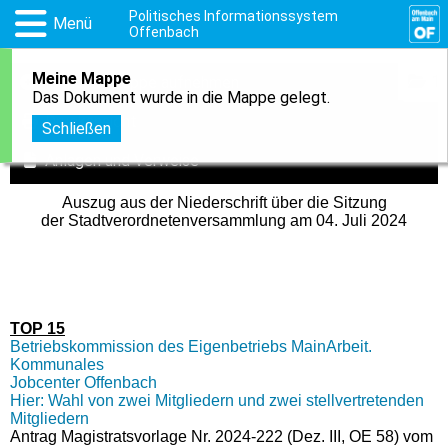
Politisches Informationssystem
Menü
Offenbach
Meine Mappe
1
In meine Mappe aufnehmen
Das Dokument wurde in die Mappe gelegt.
Druckansicht
Schließen
Anlagen und Verweise
Auszug aus der Niederschrift über die Sitzung
der Stadtverordnetenversammlung am 04. Juli 2024
TOP 15
Betriebskommission des Eigenbetriebs MainArbeit.
Kommunales
Jobcenter Offenbach
Hier: Wahl von zwei Mitgliedern und zwei stellvertretenden
Mitgliedern
Antrag Magistratsvorlage Nr. 2024-222 (Dez. III, OE 58) vom