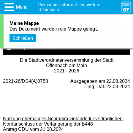
Politisches Informationssystem
Menü
Offenbach
Meine Mappe
1
In meine Mappe aufnehmen
Das Dokument wurde in die Mappe gelegt.
Druckansicht
Schließen
Anlagen und Verweise
Die Stadtverordnetenversammlung der Stadt
Offenbach am Main
2021 - 2026
2021-26/DS-I(A)0758
Ausgegeben am 22.08.2024
Eing. Dat. 22.08.2024
Nutzung ehemaliges Schramm-Gelände für verträglichen
Nordanschluss der Verlängerung der B448
Antrag CDU vom 21.08.2024