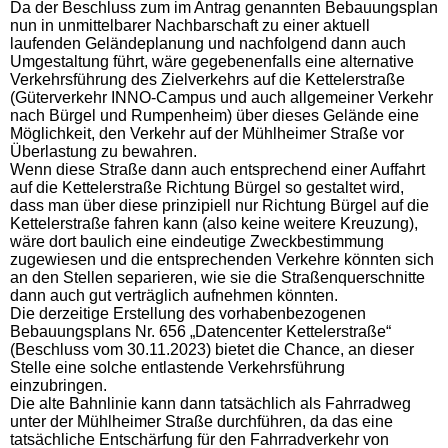
Da der Beschluss zum im Antrag genannten Bebauungsplan
nun in unmittelbarer Nachbarschaft zu einer aktuell
laufenden Geländeplanung und nachfolgend dann auch
Umgestaltung führt, wäre gegebenenfalls eine alternative
Verkehrsführung des Zielverkehrs auf die Kettelerstraße
(Güterverkehr INNO-Campus und auch allgemeiner Verkehr
nach Bürgel und Rumpenheim) über dieses Gelände eine
Möglichkeit, den Verkehr auf der Mühlheimer Straße vor
Überlastung zu bewahren.
Wenn diese Straße dann auch entsprechend einer Auffahrt
auf die Kettelerstraße Richtung Bürgel so gestaltet wird,
dass man über diese prinzipiell nur Richtung Bürgel auf die
Kettelerstraße fahren kann (also keine weitere Kreuzung),
wäre dort baulich eine eindeutige Zweckbestimmung
zugewiesen und die entsprechenden Verkehre könnten sich
an den Stellen separieren, wie sie die Straßenquerschnitte
dann auch gut verträglich aufnehmen könnten.
Die derzeitige Erstellung des vorhabenbezogenen
Bebauungsplans Nr. 656 „Datencenter Kettelerstraße“
(Beschluss vom 30.11.2023) bietet die Chance, an dieser
Stelle eine solche entlastende Verkehrsführung
einzubringen.
Die alte Bahnlinie kann dann tatsächlich als Fahrradweg
unter der Mühlheimer Straße durchführen, da das eine
tatsächliche Entschärfung für den Fahrradverkehr von