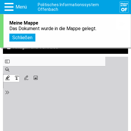
Politisches Informationssystem
Menü
Offenbach
Meine Mappe
1
In meine Mappe aufnehmen
Das Dokument wurde in die Mappe gelegt.
Download
Schließen
Anlagen und Verweise