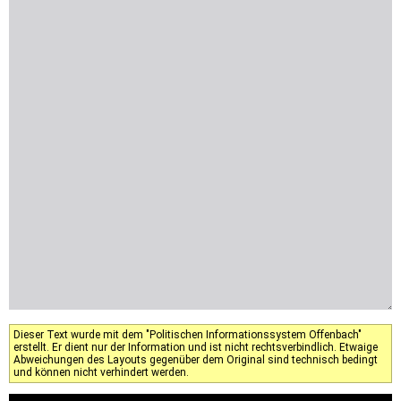
Dieser Text wurde mit dem "Politischen Informationssystem Offenbach"
erstellt. Er dient nur der Information und ist nicht rechtsverbindlich. Etwaige
Abweichungen des Layouts gegenüber dem Original sind technisch bedingt
und können nicht verhindert werden.