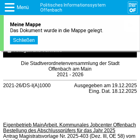
Politisches Informationssystem
Menü
Offenbach
Meine Mappe
1
In meine Mappe aufnehmen
Das Dokument wurde in die Mappe gelegt.
Druckansicht
Schließen
Anlagen und Verweise
Die Stadtverordnetenversammlung der Stadt
Offenbach am Main
2021 - 2026
2021-26/DS-I(A)1000
Ausgegeben am 19.12.2025
Eing. Dat. 18.12.2025
Eigenbetrieb MainArbeit. Kommunales Jobcenter Offenbach
Bestellung des Abschlussprüfers für das Jahr 2025
Antrag Magistratsvorlage Nr. 2025-403 (Dez. III, OE 58) vom