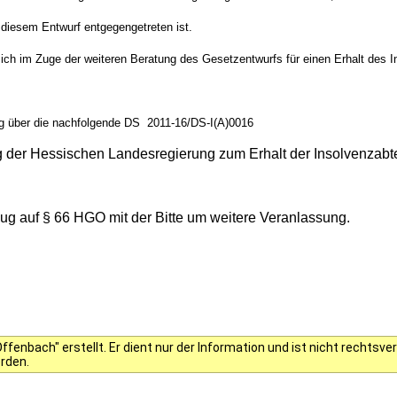
diesem Entwurf entgegengetreten ist.
ich im Zuge der weiteren Beratung des Gesetzentwurfs für einen Erhalt des 
g über die nachfolgende DS 2011-16/DS-I(A)0016
ng der Hessischen Landesregierung zum Erhalt der Insolvenzabt
g auf § 66 HGO mit der Bitte um weitere Veranlassung.
fenbach" erstellt. Er dient nur der Information und ist nicht rechts
erden.