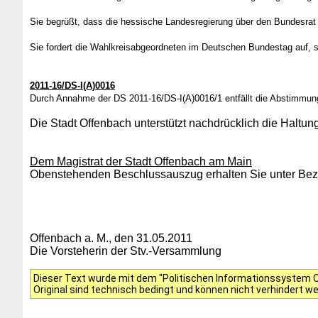
Sie begrüßt, dass die hessische Landesregierung über den Bundesrat 
Sie fordert die Wahlkreisabgeordneten im Deutschen Bundestag auf, s
2011-16/DS-I(A)0016
Durch Annahme der DS 2011-16/DS-I(A)0016/1 entfällt die Abstimmun
Die Stadt Offenbach unterstützt nachdrücklich die Haltu
Dem Magistrat der Stadt Offenbach am Main
Obenstehenden Beschlussauszug erhalten Sie unter Bezu
Offenbach a. M., den 31.05.2011
Die Vorsteherin der Stv.-Versammlung
Dieser Text wurde mit dem "Politischen Informationssystem Of
Original sind technisch bedingt und können nicht verhindert w