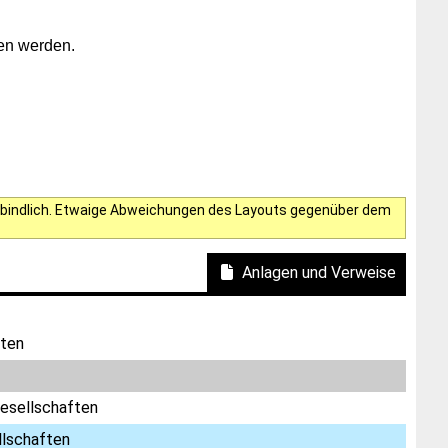
hen werden.
verbindlich. Etwaige Abweichungen des Layouts gegenüber dem
Anlagen und Verweise
ften
esellschaften
llschaften