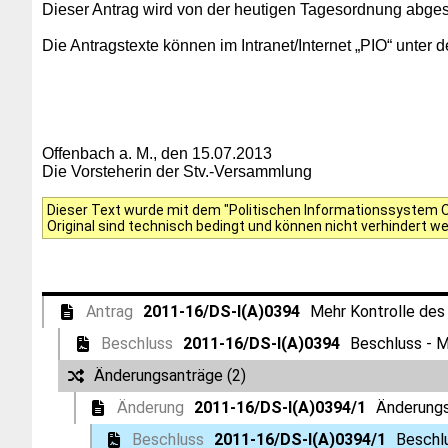
Dieser Antrag wird von der heutigen Tagesordnung abges
Die Antragstexte können im Intranet/Internet „PIO“ unt
Offenbach a. M., den 15.07.2013
Die Vorsteherin der Stv.-Versammlung
Dieser Text wurde mit dem "Politischen Informationssystem Of
Original sind technisch bedingt und können nicht verhindert w
Antrag
2011-16/DS-I(A)0394
Mehr Kontrolle des
Beschluss
2011-16/DS-I(A)0394
Beschluss - M
Änderungsanträge (2)
Änderung
2011-16/DS-I(A)0394/1
Änderungs
Beschluss
2011-16/DS-I(A)0394/1
Beschl