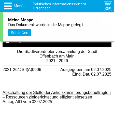
Politisches Informationssystem
Menü
Offenbach
Meine Mappe
1
In meine Mappe aufnehmen
Das Dokument wurde in die Mappe gelegt.
Druckansicht
Schließen
Anlagen und Verweise
Die Stadtverordnetenversammlung der Stadt
Offenbach am Main
2021 - 2026
2021-26/DS-I(A)0906
Ausgegeben am 02.07.2025
Eing. Dat. 02.07.2025
Abschaffung der Stelle der Antidiskriminierungsbeauftragten
– Ressourcen zielgerichtet und effizient einsetzen
Antrag AfD vom 02.07.2025