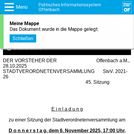
Politisches Informationssystem
Menü
Offenbach
Meine Mappe
1
Sitzungsmappe (PDF- oder ZIP-Datei) herunterladen
Das Dokument wurde in die Mappe gelegt.
In meine Mappe aufnehmen
Schließen
Druckansicht
DER VORSTEHER DER Offenbach a.M.,
28.10.2025
STADTVERORDNETENVERSAMMLUNG StvV. 2021-
26
45. Sitzung
E i n l a d u n g
zu einer Sitzung der Stadtverordnetenversammlung am
D o n n e r s t a g, dem 6. November 2025, 17:00 Uhr,