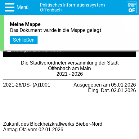
Politisches Informationssystem
Menü
Offenbach
Meine Mappe
1
In meine Mappe aufnehmen
Das Dokument wurde in die Mappe gelegt.
Druckansicht
Schließen
Anlagen und Verweise
Die Stadtverordnetenversammlung der Stadt
Offenbach am Main
2021 - 2026
2021-26/DS-I(A)1001
Ausgegeben am 05.01.2026
Eing. Dat. 02.01.2026
Zukunft des Blockheizkraftwerks Bieber-Nord
Antrag Ofa vom 02.01.2026