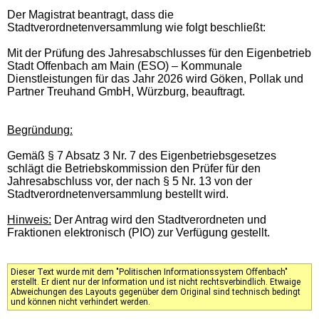
Der Magistrat beantragt, dass die
Stadtverordnetenversammlung wie folgt beschließt:
Mit der Prüfung des Jahresabschlusses für den Eigenbetrieb
Stadt Offenbach am Main (ESO) – Kommunale
Dienstleistungen für das Jahr 2026 wird Göken, Pollak und
Partner Treuhand GmbH, Würzburg, beauftragt.
Begründung:
Gemäß § 7 Absatz 3 Nr. 7 des Eigenbetriebsgesetzes
schlägt die Betriebskommission den Prüfer für den
Jahresabschluss vor, der nach § 5 Nr. 13 von der
Stadtverordnetenversammlung bestellt wird.
Hinweis:
Der Antrag wird den Stadtverordneten und
Fraktionen elektronisch (PIO) zur Verfügung gestellt.
Dieser Text wurde mit dem "Politischen Informationssystem Offenbach"
erstellt. Er dient nur der Information und ist nicht rechtsverbindlich. Etwaige
Abweichungen des Layouts gegenüber dem Original sind technisch bedingt
und können nicht verhindert werden.