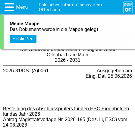
Politisches Informationssystem
Menü
Offenbach
Meine Mappe
1
In meine Mappe aufnehmen
Das Dokument wurde in die Mappe gelegt.
Druckansicht
Schließen
Die Stadtverordnetenversammlung der Stadt
Offenbach am Main
2026 - 2031
2026-31/DS-I(A)0061
Ausgegeben am
Eing. Dat. 25.06.2026
Bestellung des Abschlussprüfers für den ESO Eigenbetrieb
für das Jahr 2026
Antrag Magistratsvorlage Nr. 2026-195 (Dez. III, ESO) vom
24.06.2026