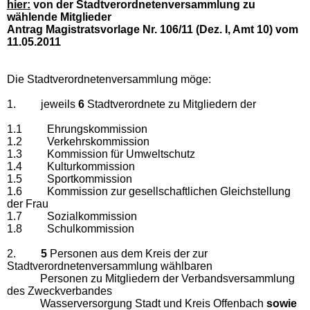
hier:
von der Stadtverordnetenversammlung zu
wählende Mitglieder
Antrag Magistratsvorlage Nr. 106/11 (Dez. I, Amt 10) vom
11.05.2011
Die Stadtverordnetenversammlung möge:
1. jeweils
6
Stadtverordnete zu Mitgliedern der
1.1
Ehrungskommission
1.2
Verkehrskommission
1.3
Kommission für Umweltschutz
1.4
Kulturkommission
1.5
Sportkommission
1.6
Kommission zur gesellschaftlichen Gleichstellung
der Frau
1.7
Sozialkommission
1.8
Schulkommission
2.
5
Personen aus dem Kreis der zur
Stadtverordnetenversammlung wählbaren
Personen zu Mitgliedern der Verbandsversammlung
des Zweckverbandes
Wasserversorgung Stadt und Kreis Offenbach
sowie