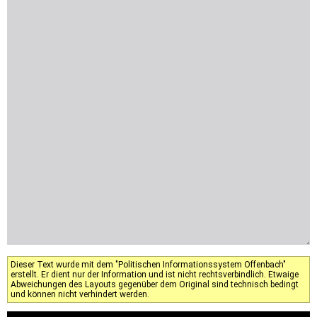
Dieser Text wurde mit dem "Politischen Informationssystem Offenbach"
erstellt. Er dient nur der Information und ist nicht rechtsverbindlich. Etwaige
Abweichungen des Layouts gegenüber dem Original sind technisch bedingt
und können nicht verhindert werden.