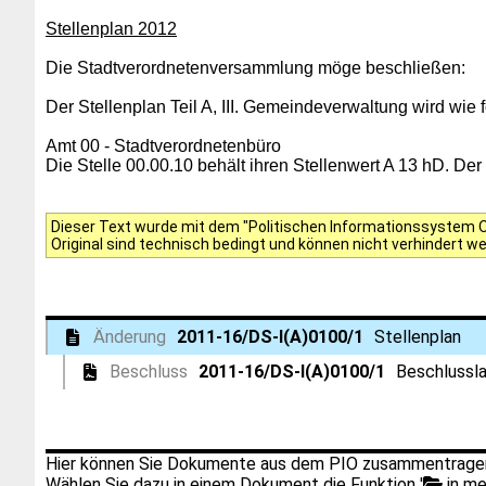
Stellenplan 2012
Die Stadtverordnetenversammlung möge beschließen:
Der Stellenplan Teil A, III. Gemeindeverwaltung wird wie f
Amt 00 - Stadtverordnetenbüro
Die Stelle 00.00.10 behält ihren Stellenwert A 13 hD. Der
Dieser Text wurde mit dem "Politischen Informationssystem Of
Original sind technisch bedingt und können nicht verhindert w
Änderung
2011-16/DS-I(A)0100/1
Stellenplan
Beschluss
2011-16/DS-I(A)0100/1
Beschlussla
Hier können Sie Dokumente aus dem PIO zusammentragen
Wählen Sie dazu in einem Dokument die Funktion '
in me