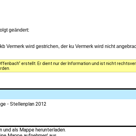
olgt geändert:
 kb Vermerk wird gestrichen, der ku Vermerk wird nicht angebrac
fenbach" erstellt. Er dient nur der Information und ist nicht rechts
erden.
ge - Stellenplan 2012
 und als Mappe herunterladen.
ine Mappe aufnehmen' aus.