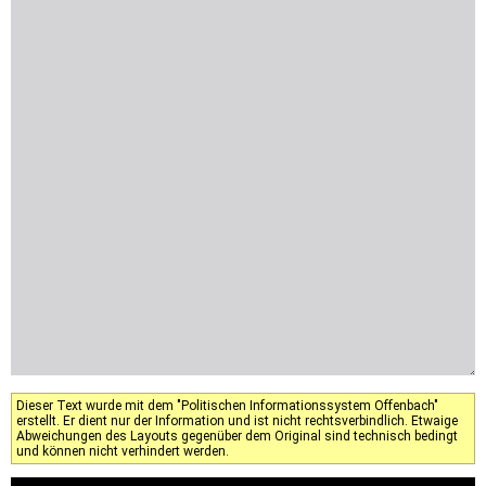
Dieser Text wurde mit dem "Politischen Informationssystem Offenbach"
erstellt. Er dient nur der Information und ist nicht rechtsverbindlich. Etwaige
Abweichungen des Layouts gegenüber dem Original sind technisch bedingt
und können nicht verhindert werden.