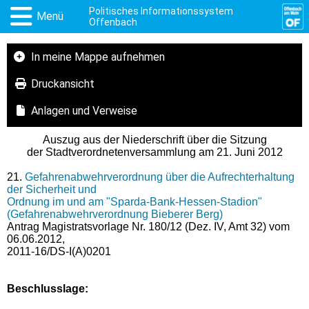
Politisches Informationssystem
Menü
Offenbach
In meine Mappe aufnehmen
Druckansicht
Anlagen und Verweise
Auszug aus der Niederschrift über die Sitzung
der Stadtverordnetenversammlung am 21. Juni 2012
21.
Gefahrenabwehrverordnung über die Aufrechterhaltung
der Sicherheit und
Ordnung im und am "Sparda-Bank-Hessen-Stadion"
(Gefahrenabwehrverordnung Bieberer Berg)
Antrag Magistratsvorlage Nr. 180/12 (Dez. IV, Amt 32) vom
06.06.2012,
2011-16/DS-I(A)0201
Beschlusslage
: