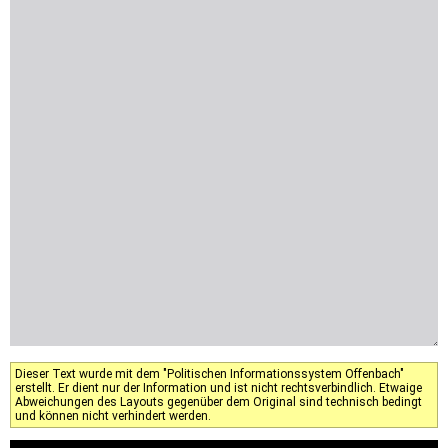
Dieser Text wurde mit dem "Politischen Informationssystem Offenbach"
erstellt. Er dient nur der Information und ist nicht rechtsverbindlich. Etwaige
Abweichungen des Layouts gegenüber dem Original sind technisch bedingt
und können nicht verhindert werden.