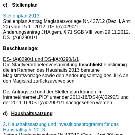
c)
Stellenplan
Stellenplan 2013
Stellenplan Antrag Magistratsvorlage Nr. 427/12 (Dez. I, Amt
20) vom 15.11.2012, DS-I(A)0290/1
Änderungsantrag JHA gem.
§ 71 SGB VIII vom 29.11.2012,
DS-I(A)0290/1/1
Beschlusslage
:
DS-I(A)0290/1 und DS-I(A)0290/1/1
Die Stadtverordnetenversammlung
beschließt
einstimmig
die im Rahmen des Haushalts 2013 beratene
Magistratsvorlage sowie den Änderungsantrag des JHA an
den Magistrat zurückzuverweisen.
Der Antragstext und der Stellenplan können im
Intranet/Internet „PIO“ unter der 2011-16/DS-I(A)0290/1 und
der 2011-16/DS-I(A)0290/1/1 nachgesehen werden.
d)
Haushaltssatzung
2. Haushaltssatzung und Investitionsprogramm für das
Haushaltsjahr 2013