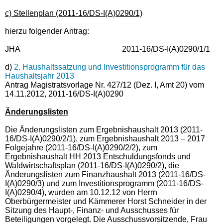
c) Stellenplan (2011-16/DS-I(A)0290/1)
hierzu folgender Antrag:
JHA 2011-16/DS-I(A)0290/1/1
d)
2. Haushaltssatzung und Investitionsprogramm für das
Haushaltsjahr 2013
Antrag Magistratsvorlage Nr. 427/12 (Dez. I, Amt 20) vom
14.11.2012, 2011-16/DS-I(A)0290
Änderungslisten
Die Änderungslisten zum Ergebnishaushalt 2013 (2011-
16/DS-I(A)0290/2/1), zum Ergebnishaushalt 2013 – 2017
Folgejahre (2011-16/DS-I(A)0290/2/2), zum
Ergebnishaushalt HH 2013 Entschuldungsfonds und
Waldwirtschaftsplan (2011-16/DS-I(A)0290/2), die
Änderungslisten zum Finanzhaushalt 2013 (2011-16/DS-
I(A)0290/3) und zum Investitionsprogramm (2011-16/DS-
I(A)0290/4), wurden am 10.12.12 von Herrn
Oberbürgermeister und Kämmerer Horst Schneider in der
Sitzung des Haupt-, Finanz- und Ausschusses für
Beteiligungen vorgelegt. Die Ausschussvorsitzende, Frau