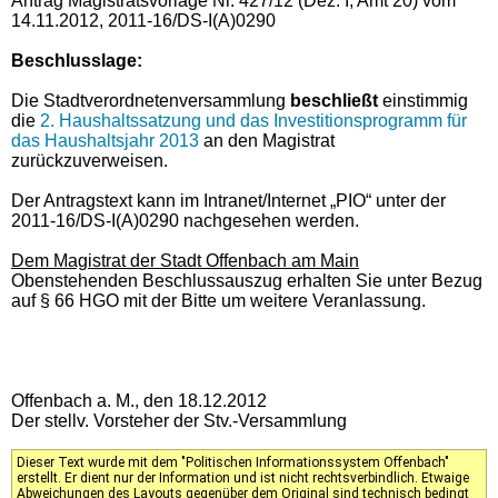
Antrag Magistratsvorlage Nr. 427/12 (Dez. I, Amt 20) vom
14.11.2012, 2011-16/DS-I(A)0290
Beschlusslage
:
Die Stadtverordnetenversammlung
beschließt
einstimmig
die
2. Haushaltssatzung und das Investitionsprogramm für
das Haushaltsjahr 2013
an den Magistrat
zurückzuverweisen.
Der Antragstext kann im Intranet/Internet „PIO“ unter der
2011-16/DS-I(A)0290 nachgesehen werden.
Dem Magistrat der Stadt Offenbach am Main
Obenstehenden Beschlussauszug erhalten Sie unter Bezug
auf § 66 HGO mit der Bitte um weitere Veranlassung.
Offenbach a. M., den 18.12.2012
Der stellv. Vorsteher der Stv.-Versammlung
Dieser Text wurde mit dem "Politischen Informationssystem Offenbach"
erstellt. Er dient nur der Information und ist nicht rechtsverbindlich. Etwaige
Abweichungen des Layouts gegenüber dem Original sind technisch bedingt