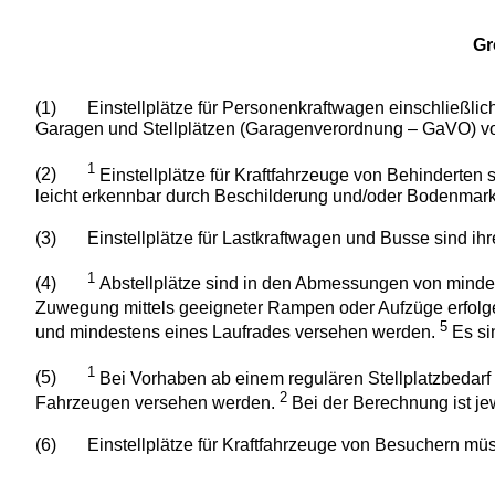
Gr
(1)
Einstellplätze für Personenkraftwagen einschließl
Garagen und Stellplätzen (Garagenverordnung – GaVO) vom 
1
(2)
Einstellplätze für Kraftfahrzeuge von Behindert
leicht erkennbar durch Beschilderung und/oder Bodenmark
(3)
Einstellplätze für Lastkraftwagen und Busse sind i
1
(4)
Abstellplätze sind in den Abmessungen von mindes
Zuwegung mittels geeigneter Rampen oder Aufzüge erfolg
5
und mindestens eines Laufrades versehen werden.
Es si
1
(5)
Bei Vorhaben ab einem regulären Stellplatzbedarf 
2
Fahrzeugen versehen werden.
Bei der Berechnung ist jew
(6)
Einstellplätze für Kraftfahrzeuge von Besuchern mü