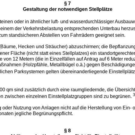
§ 7
Gestaltung der notwendigen Stellplätze
steinen oder in ähnlicher luft- und wasserdurchlässiger Ausbau
auf einem der Verkehrsbelastung entsprechenden Unterbau herzus
zum standsicheren Abstellen von Fahrrädern geeignet sein.
 (Bäume, Hecken und Sträucher) abzuschirmen; die Bepflanzunge
igener Fläche (nicht statt eines Stellplatzes) ein standortgere
on 12 Metern (die in Einzelfällen auf Antrag auf 6 Meter redu
ßnahmen (Holzpfähle, Metallbügel o.ä.) gegen Beschädigungen
ichen Parksystemen gelten übereinanderliegende Einstellplätze 
0 qm sind zusätzlich durch eine raumgliedernde, die Übersicht
 zwischen einzelnen Einstellplatzgruppen sind zu begrünen.
g oder Nutzung von Anlagen nicht auf die Herstellung von Ein- od
onaten jegliche Begrünungspflicht.
§ 8