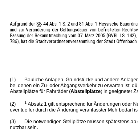
Aufgrund der §§ 44 Abs. 1 S. 2 und 81 Abs. 1 Hessische Bauordnun
und zur Veränderung der Geltungsdauer von befristeten Rechtsv
Fassung der Bekanntmachung vom 07. März 2005 (GVBl. I S. 142),
786), hat die Stadtverordnetenversammlung der Stadt Offenbach 
(1)
Bauliche Anlagen, Grundstücke und andere Anlagen 
bei denen ein Zu- oder Abgangsverkehr zu erwarten ist, dürf
Abstellplätze für Fahrräder (
Abstellplätze
) in geeigneter 
1
(2)
Absatz 1 gilt entsprechend für Änderungen oder
eventueller durch die Änderung veranlasster Mehrbedarf is
(3)
Die notwendigen Stellplätze müssen spätestens ab 
nutzbar sein.