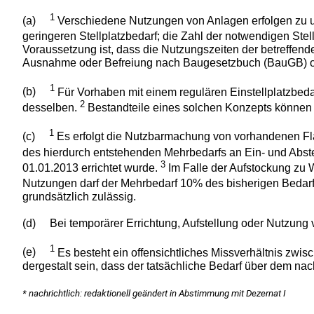
1
(a)
Verschiedene Nutzungen von Anlagen erfolgen zu un
geringeren Stellplatzbedarf; die Zahl der notwendigen St
Voraussetzung ist, dass die Nutzungszeiten der betreff
Ausnahme oder Befreiung nach Baugesetzbuch (BauGB) oder 
1
(b)
Für Vorhaben mit einem regulären Einstellplatzbeda
2
desselben.
Bestandteile eines solchen Konzepts können 
1
(c)
Es erfolgt die Nutzbarmachung von vorhandenen Fl
des hierdurch entstehenden Mehrbedarfs an Ein- und Abste
3
01.01.2013 errichtet wurde.
Im Falle der Aufstockung zu 
Nutzungen darf der Mehrbedarf 10% des bisherigen Bedarfs
grundsätzlich zulässig.
(d)
Bei temporärer Errichtung, Aufstellung oder Nutzung 
1
(e)
Es besteht ein offensichtliches Missverhältnis zwis
dergestalt sein, dass der tatsächliche Bedarf über dem nach
* nachrichtlich: redaktionell geändert in Abstimmung mit Dezernat I