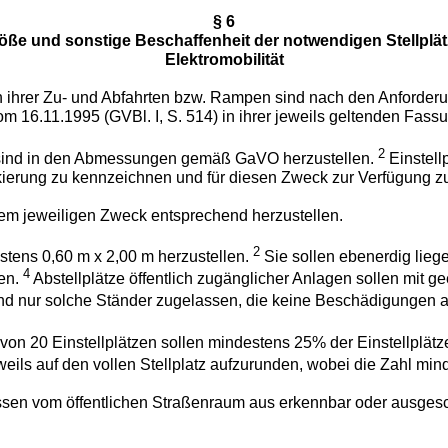
§ 6
öße und sonstige Beschaffenheit der notwendigen Stellplät
Elektromobilität
ich ihrer Zu- und Abfahrten bzw. Rampen sind nach den Anforde
16.11.1995 (GVBl. I, S. 514) in ihrer jeweils geltenden Fassu
2
en sind in den Abmessungen gemäß GaVO herzustellen.
Einstell
ierung zu kennzeichnen und für diesen Zweck zur Verfügung zu 
hrem jeweiligen Zweck entsprechend herzustellen.
2
tens 0,60 m x 2,00 m herzustellen.
Sie sollen ebenerdig lieg
4
en.
Abstellplätze öffentlich zugänglicher Anlagen sollen mit
nd nur solche Ständer zugelassen, die keine Beschädigungen a
von 20 Einstellplätzen sollen mindestens 25% der Einstellplätze
eils auf den vollen Stellplatz aufzurunden, wobei die Zahl mind
ssen vom öffentlichen Straßenraum aus erkennbar oder ausgesch