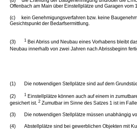
(b)
die Erteilung der Baugenehmigung und/oder die Erric
Offenbach am Main über Einstellplätze und Garagen vom 
(c)
kein Genehmigungsverfahren bzw. keine Baugenehmigu
Gesichtspunkt der Bedarfsermittlung.
1
(3)
Bei Abriss und Neubau eines Vorhabens bleibt das
Neubau innerhalb von zwei Jahren nach Abrissbeginn fertig
(1)
Die notwendigen Stellplätze sind auf dem Grundstück
1
(2)
Einstellplätze können auch auf einem in zumutbar
2
gesichert ist.
Zumutbar im Sinne des Satzes 1 ist im Fall
(3)
Die notwendigen Stellplätze müssen unabhängig vo
(4)
Abstellplätze sind bei gewerblichen Objekten mit 