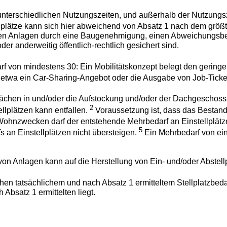
terschiedlichen Nutzungszeiten, und außerhalb der Nutzungsze
ellplätze kann sich hier abweichend von Absatz 1 nach dem größ
enden Anlagen durch eine Baugenehmigung, einen Abweichungsb
anderweitig öffentlich-rechtlich gesichert sind.
rf von mindestens 30: Ein Mobilitätskonzept belegt den geringe
etwa ein Car-Sharing-Angebot oder die Ausgabe von Job-Ticket
ächen in und/oder die Aufstockung und/oder der Dachgeschossa
2
llplätzen kann entfallen.
Voraussetzung ist, dass das Bestan
Wohnzwecken darf der entstehende Mehrbedarf an Einstellplätz
5
 an Einstellplätzen nicht übersteigen.
Ein Mehrbedarf von eine
von Anlagen kann auf die Herstellung von Ein- und/oder Abstell
chen tatsächlichem und nach Absatz 1 ermitteltem Stellplatzbeda
 Absatz 1 ermittelten liegt.