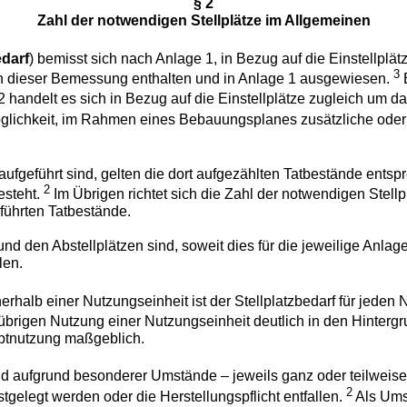
§ 2
Zahl der notwendigen Stellplätze im Allgemeinen
edarf
) bemisst sich nach Anlage 1, in Bezug auf die Einstellplät
3
 in dieser Bemessung enthalten und in Anlage 1 ausgewiesen.
B
 handelt es sich in Bezug auf die Einstellplätze zugleich um d
öglichkeit, im Rahmen eines Bebauungsplanes zusätzliche ode
ufgeführt sind, gelten die dort aufgezählten Tatbestände entsp
2
esteht.
Im Übrigen richtet sich die Zahl der notwendigen Stell
führten Tatbestände.
nd den Abstellplätzen sind, soweit dies für die jeweilige Anla
len.
rhalb einer Nutzungseinheit ist der Stellplatzbedarf für jede
 übrigen Nutzung einer Nutzungseinheit deutlich in den Hinter
uptnutzung maßgeblich.
d aufgrund besonderer Umstände – jeweils ganz oder teilweise –
2
stgelegt werden oder die Herstellungspflicht entfallen.
Als Ums