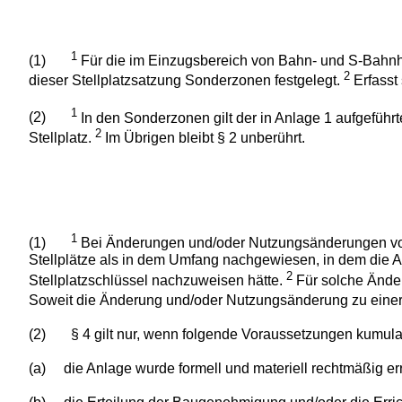
1
(1)
Für die im Einzugsbereich von Bahn- und S-Bahnh
2
dieser Stellplatzsatzung Sonderzonen festgelegt.
Erfasst
1
(2)
In den Sonderzonen gilt der in Anlage 1 aufgeführt
2
Stellplatz.
Im Übrigen bleibt § 2 unberührt.
1
(1)
Bei Änderungen und/oder Nutzungsänderungen von A
Stellplätze als in dem Umfang nachgewiesen, in dem die A
2
Stellplatzschlüssel nachzuweisen hätte.
Für solche Änder
Soweit
die Änderung und/oder Nutzungsänderung zu einer Mi
(2)
§ 4 gilt nur, wenn folgende Voraussetzungen kumulati
(a)
die Anlage wurde formell und materiell rechtmäßig erri