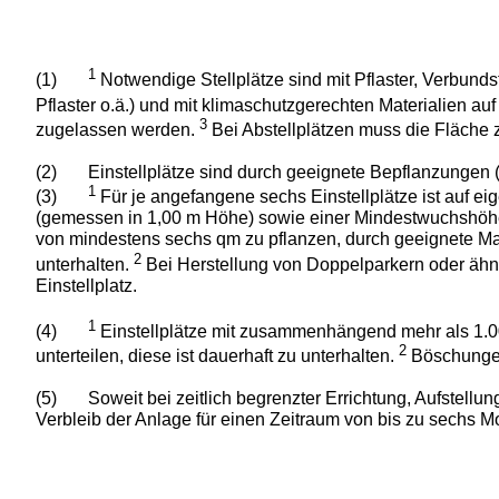
1
(1)
Notwendige Stellplätze sind mit Pflaster, Verbund
Pflaster o.ä.) und mit klimaschutzgerechten Materialien 
3
zugelassen werden.
Bei Abstellplätzen muss die Fläche 
(2)
Einstellplätze sind durch geeignete Bepflanzungen
1
(3)
Für je angefangene sechs Einstellplätze ist auf e
(gemessen in 1,00 m Höhe) sowie einer Mindestwuchshöhe v
von mindestens sechs qm zu pflanzen, durch geeignete Ma
2
unterhalten.
Bei Herstellung von Doppelparkern oder ähnl
Einstellplatz.
1
(4)
Einstellplätze mit zusammenhängend mehr als 1.00
2
unterteilen, diese ist dauerhaft zu unterhalten.
Böschungen
(5)
Soweit bei zeitlich begrenzter Errichtung, Aufstellun
Verbleib der Anlage für einen Zeitraum von bis zu sechs M