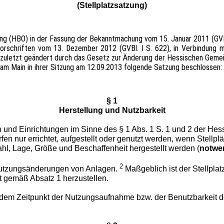
(Stellplatzsatzung)
g (HBO) in der Fassung der Bekanntmachung vom 15. Januar 2011 (GVBl.
orschriften vom 13. Dezember 2012 (GVBl. I S. 622), in Verbindung 
 zuletzt geändert durch das Gesetz zur Änderung der Hessischen Gem
am Main in ihrer Sitzung am 12.09.2013 folgende Satzung beschlossen:
§ 1
Herstellung und Nutzbarkeit
und Einrichtungen im Sinne des § 1 Abs. 1 S. 1 und 2 der He
en nur errichtet, aufgestellt oder genutzt werden, wenn Stellpl
Zahl, Lage, Größe und Beschaffenheit hergestellt werden (
notwen
2
 Nutzungsänderungen von Anlagen.
Maßgeblich ist der Stellplat
t gemäß Absatz 1 herzustellen.
dem Zeitpunkt der Nutzungsaufnahme bzw. der Benutzbarkeit d