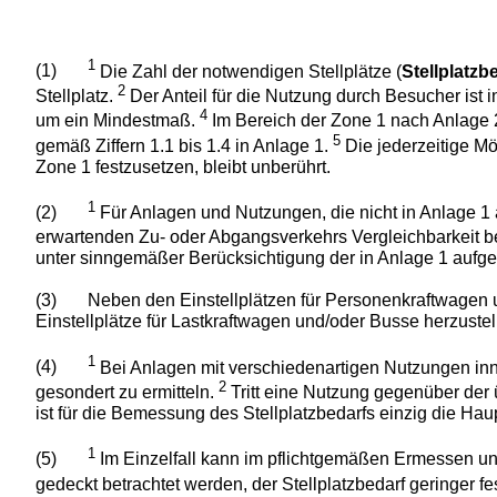
1
(1)
Die Zahl der notwendigen Stellplätze (
Stellplatzb
2
Stellplatz.
Der Anteil für die Nutzung durch Besucher ist
4
um ein Mindestmaß.
Im Bereich der Zone 1 nach Anlage 2
5
gemäß Ziffern 1.1 bis 1.4 in Anlage 1.
Die jederzeitige M
Zone 1 festzusetzen, bleibt unberührt.
1
(2)
Für Anlagen und Nutzungen, die nicht in Anlage 1 a
erwartenden Zu- oder Abgangsverkehrs Vergleichbarkeit b
unter sinngemäßer Berücksichtigung der in Anlage 1 aufge
(3)
Neben den Einstellplätzen für Personenkraftwagen u
Einstellplätze für Lastkraftwagen und/oder Busse herzustel
1
(4)
Bei Anlagen mit verschiedenartigen Nutzungen inne
2
gesondert zu ermitteln.
Tritt eine Nutzung gegenüber der
ist für die Bemessung des Stellplatzbedarfs einzig die Ha
1
(5)
Im Einzelfall kann im pflichtgemäßen Ermessen un
gedeckt betrachtet werden, der Stellplatzbedarf geringer fe