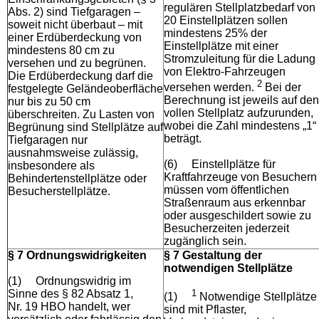
regulären Stellplatzbedarf von
Abs. 2) sind Tiefgaragen –
20 Einstellplätzen sollen
soweit nicht überbaut – mit
mindestens 25% der
einer Erdüberdeckung von
Einstellplätze mit einer
mindestens 80 cm zu
Stromzuleitung für die Ladung
versehen und zu begrünen.
von Elektro-Fahrzeugen
Die Erdüberdeckung darf die
2
versehen werden.
Bei der
festgelegte Geländeoberfläche
Berechnung ist jeweils auf den
nur bis zu 50 cm
vollen Stellplatz aufzurunden,
überschreiten. Zu Lasten von
wobei die Zahl mindestens „1“
Begrünung sind Stellplätze auf
beträgt.
Tiefgaragen nur
ausnahmsweise zulässig,
(6)
Einstellplätze für
insbesondere als
Kraftfahrzeuge von Besuchern
Behindertenstellplätze oder
müssen vom öffentlichen
Besucherstellplätze.
Straßenraum aus erkennbar
oder ausgeschildert sowie zu
Besucherzeiten jederzeit
zugänglich sein.
§ 7 Ordnungswidrigkeiten
§ 7 Gestaltung der
notwendigen Stellplätze
(1)
Ordnungswidrig im
Sinne des § 82 Absatz 1,
1
(1)
Notwendige Stellplätze
Nr. 19 HBO handelt, wer
sind mit Pflaster,