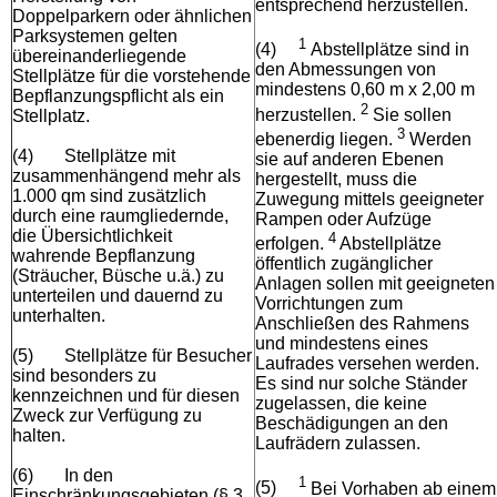
entsprechend herzustellen.
Doppelparkern oder ähnlichen
Parksystemen gelten
1
(4)
Abstellplätze sind in
übereinanderliegende
den Abmessungen von
Stellplätze für die vorstehende
mindestens 0,60 m x 2,00 m
Bepflanzungspflicht als ein
2
herzustellen.
Sie sollen
Stellplatz.
3
ebenerdig liegen.
Werden
(4)
Stellplätze mit
sie auf anderen Ebenen
zusammenhängend mehr als
hergestellt, muss die
1.000 qm sind zusätzlich
Zuwegung mittels geeigneter
durch eine raumgliedernde,
Rampen oder Aufzüge
die Übersichtlichkeit
4
erfolgen.
Abstellplätze
wahrende Bepflanzung
öffentlich zugänglicher
(Sträucher, Büsche u.ä.) zu
Anlagen sollen mit geeigneten
unterteilen und dauernd zu
Vorrichtungen zum
unterhalten.
Anschließen des Rahmens
und mindestens eines
(5)
Stellplätze für Besucher
Laufrades versehen werden.
sind besonders zu
Es sind nur solche Ständer
kennzeichnen und für diesen
zugelassen, die keine
Zweck zur Verfügung zu
Beschädigungen an den
halten.
Laufrädern zulassen.
(6)
In den
1
(5)
Bei Vorhaben ab einem
Einschränkungsgebieten (§ 3