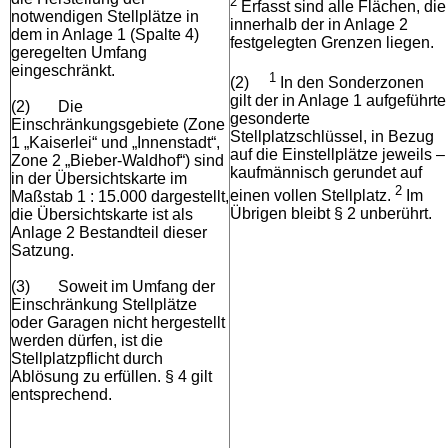
2
Erfasst sind alle Flächen, die
notwendigen Stellplätze in
innerhalb der in Anlage 2
dem in Anlage 1 (Spalte 4)
festgelegten Grenzen liegen.
geregelten Umfang
eingeschränkt.
1
(2)
In den Sonderzonen
gilt der in Anlage 1 aufgeführte
(2)
Die
gesonderte
Einschränkungsgebiete (Zone
Stellplatzschlüssel, in Bezug
1 „Kaiserlei“ und „Innenstadt“,
auf die Einstellplätze jeweils –
Zone 2 „Bieber-Waldhof“) sind
kaufmännisch gerundet auf
in der Übersichtskarte im
2
einen vollen Stellplatz.
Im
Maßstab 1 : 15.000 dargestellt,
Übrigen bleibt § 2 unberührt.
die Übersichtskarte ist als
Anlage 2 Bestandteil dieser
Satzung.
(3)
Soweit im Umfang der
Einschränkung Stellplätze
oder Garagen nicht hergestellt
werden dürfen, ist die
Stellplatzpflicht durch
Ablösung zu erfüllen. § 4 gilt
entsprechend.