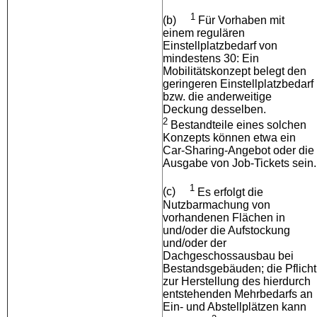
1
(b)
Für Vorhaben mit
einem regulären
Einstellplatzbedarf von
mindestens 30: Ein
Mobilitätskonzept belegt den
geringeren Einstellplatzbedarf
bzw. die anderweitige
Deckung desselben.
2
Bestandteile eines solchen
Konzepts können etwa ein
Car-Sharing-Angebot oder die
Ausgabe von Job-Tickets sein.
1
(c)
Es erfolgt die
Nutzbarmachung von
vorhandenen Flächen in
und/oder die Aufstockung
und/oder der
Dachgeschossausbau bei
Bestandsgebäuden; die Pflicht
zur Herstellung des hierdurch
entstehenden Mehrbedarfs an
Ein- und Abstellplätzen kann