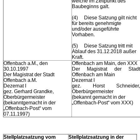
welche im Zeitpunkt des
Baubeginns galt.
(4)
Diese Satzung gilt nicht
für bereits genehmigte
und/oder ausgeführte
Vorhaben.
(5)
Diese Satzung tritt mit
Ablauf des 31.12.2018 außer
Kraft.
Offenbach a.M., den
Offenbach am Main, den
XXX
30.10.1997
Der Magistrat der Stadt
Der Magistrat der Stadt
Offenbach am Main
Offenbach a.M.
Dezernat I
Dezernat I
gez. Horst Schneider,
gez. Gerhard Grandke,
Oberbürgermeister
Oberbürgermeister
(bekannt gemacht in der
(bekanntgemacht in der
„Offenbach-Post“ vom
XXX
)
„Offenbach-Post“ vom
07.11.1997)
Stellplatzsatzung vom
Stellplatzsatzung in der