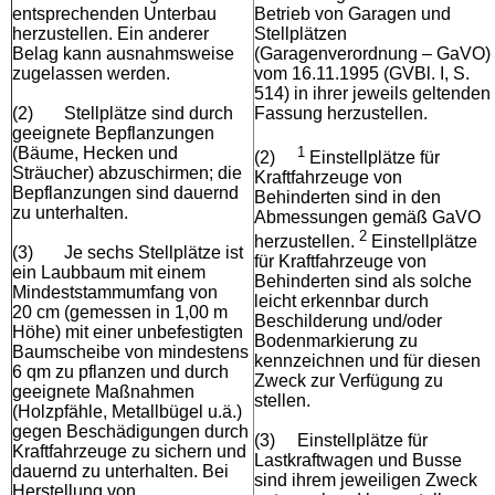
entsprechenden Unterbau
Betrieb von Garagen und
herzustellen. Ein anderer
Stellplätzen
Belag kann ausnahmsweise
(Garagenverordnung – GaVO)
zugelassen werden.
vom 16.11.1995 (GVBl. I, S.
514) in ihrer jeweils geltenden
(2)
Stellplätze sind durch
Fassung herzustellen.
geeignete Bepflanzungen
(Bäume, Hecken und
1
(2)
Einstellplätze für
Sträucher) abzuschirmen; die
Kraftfahrzeuge von
Bepflanzungen sind dauernd
Behinderten sind in den
zu unterhalten.
Abmessungen gemäß GaVO
2
herzustellen.
Einstellplätze
(3)
Je sechs Stellplätze ist
für Kraftfahrzeuge von
ein Laubbaum mit einem
Behinderten sind als solche
Mindeststammumfang von
leicht erkennbar durch
20 cm (gemessen in 1,00 m
Beschilderung und/oder
Höhe) mit einer unbefestigten
Bodenmarkierung zu
Baumscheibe von mindestens
kennzeichnen und für diesen
6 qm zu pflanzen und durch
Zweck zur Verfügung zu
geeignete Maßnahmen
stellen.
(Holzpfähle, Metallbügel u.ä.)
gegen Beschädigungen durch
(3)
Einstellplätze für
Kraftfahrzeuge zu sichern und
Lastkraftwagen und Busse
dauernd zu unterhalten. Bei
sind ihrem jeweiligen Zweck
Herstellung von