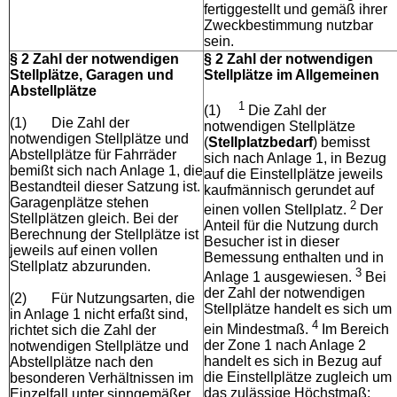
fertiggestellt und gemäß ihrer
Zweckbestimmung nutzbar
sein.
§ 2 Zahl der notwendigen
§ 2 Zahl der notwendigen
Stellplätze, Garagen und
Stellplätze im Allgemeinen
Abstellplätze
1
(1)
Die Zahl der
(1)
Die Zahl der
notwendigen Stellplätze
notwendigen Stellplätze und
(
Stellplatzbedarf
) bemisst
Abstellplätze für Fahrräder
sich nach Anlage 1, in Bezug
bemißt sich nach Anlage 1, die
auf die Einstellplätze jeweils
Bestandteil dieser Satzung ist.
kaufmännisch gerundet auf
Garagenplätze stehen
2
einen vollen Stellplatz.
Der
Stellplätzen gleich. Bei der
Anteil für die Nutzung durch
Berechnung der Stellplätze ist
Besucher ist in dieser
jeweils auf einen vollen
Bemessung enthalten und in
Stellplatz abzurunden.
3
Anlage 1 ausgewiesen.
Bei
der Zahl der notwendigen
(2)
Für Nutzungsarten, die
Stellplätze handelt es sich um
in Anlage 1 nicht erfaßt sind,
4
ein Mindestmaß.
Im Bereich
richtet sich die Zahl der
der Zone 1 nach Anlage 2
notwendigen Stellplätze und
handelt es sich in Bezug auf
Abstellplätze nach den
die Einstellplätze zugleich um
besonderen Verhältnissen im
das zulässige Höchstmaß;
Einzelfall unter sinngemäßer