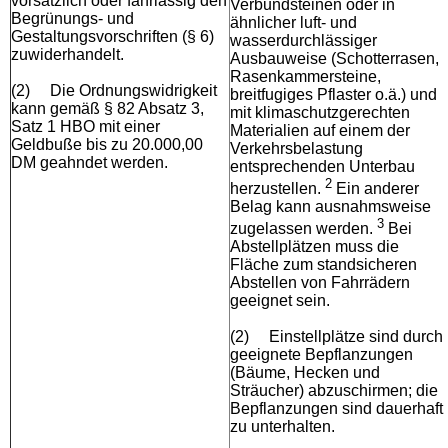
vorsätzlich oder fahrlässig den
Verbundsteinen oder in
Begrünungs- und
ähnlicher luft- und
Gestaltungsvorschriften (§ 6)
wasserdurchlässiger
zuwiderhandelt.
Ausbauweise (Schotterrasen,
Rasenkammersteine,
(2)
Die Ordnungswidrigkeit
breitfugiges Pflaster o.ä.) und
kann gemäß § 82 Absatz 3,
mit klimaschutzgerechten
Satz 1 HBO mit einer
Materialien auf einem der
Geldbuße bis zu 20.000,00
Verkehrsbelastung
DM geahndet werden.
entsprechenden Unterbau
2
herzustellen.
Ein anderer
Belag kann ausnahmsweise
3
zugelassen werden.
Bei
Abstellplätzen muss die
Fläche zum standsicheren
Abstellen von Fahrrädern
geeignet sein.
(2)
Einstellplätze sind durch
geeignete Bepflanzungen
(Bäume, Hecken und
Sträucher) abzuschirmen; die
Bepflanzungen sind dauerhaft
zu unterhalten.