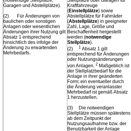
(notwendige Stellplätze,
Stellplätze oder Garagen für
Garagen und Abstellplätze).
Kraftfahrzeuge
(
Einstellplätze
) sowie
(2)
Für Änderungen von
Abstellplätze für Fahrräder
baulichen oder sonstigen
(
Abstellplätze
) in geeigneter
Anlagen oder wesentlichen
Zahl, Lage, Größe und
Änderungen ihrer Nutzung gilt
Beschaffenheit hergestellt
Absatz 1 entsprechend
werden (
notwendige
hinsichtlich des infolge der
Stellplätze
).
Änderung zu erwartenden
1
(2)
Absatz 1 gilt
Mehrbedarfs.
entsprechend für Änderungen
oder Nutzungsänderungen
2
von Anlagen.
Maßgeblich ist
der Stellplatzbedarf für die
Anlage in ihrer geänderten
Form; ein eventueller durch
die Änderung veranlasster
Mehrbedarf ist gemäß Absatz
1 herzustellen.
(3)
Die notwendigen
Stellplätze müssen spätestens
ab dem Zeitpunkt der
Nutzungsaufnahme bzw. der
Benutzbarkeit der Anlage