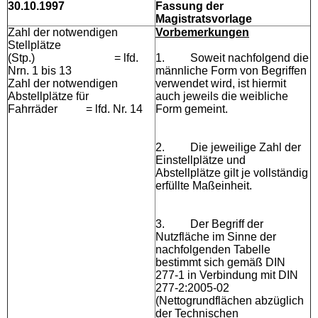
30.10.1997
Fassung der
Magistratsvorlage
Zahl der notwendigen
Vorbemerkungen
Stellplätze
(Stp.) = lfd.
1.
Soweit nachfolgend die
Nrn. 1 bis 13
männliche Form von Begriffen
Zahl der notwendigen
verwendet wird, ist hiermit
Abstellplätze für
auch jeweils die weibliche
Fahrräder = lfd. Nr. 14
Form gemeint.
2.
Die jeweilige Zahl der
Einstellplätze und
Abstellplätze gilt je vollständig
erfüllte Maßeinheit.
3.
Der Begriff der
Nutzfläche im Sinne der
nachfolgenden Tabelle
bestimmt sich gemäß DIN
277-1 in Verbindung mit DIN
277-2:2005-02
(Nettogrundflächen abzüglich
der Technischen