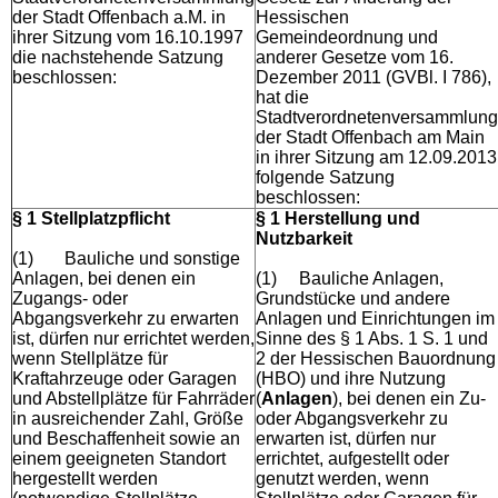
der Stadt Offenbach a.M. in
Hessischen
ihrer Sitzung vom 16.10.1997
Gemeindeordnung und
die nachstehende Satzung
anderer Gesetze vom 16.
beschlossen:
Dezember 2011 (GVBl. I 786),
hat die
Stadtverordnetenversammlung
der Stadt Offenbach am Main
in ihrer Sitzung am 12.09.2013
folgende Satzung
beschlossen:
§ 1 Stellplatzpflicht
§ 1 Herstellung und
Nutzbarkeit
(1)
Bauliche und sonstige
Anlagen, bei denen ein
(1)
Bauliche Anlagen,
Zugangs- oder
Grundstücke und andere
Abgangsverkehr zu erwarten
Anlagen und Einrichtungen im
ist, dürfen nur errichtet werden,
Sinne des § 1 Abs. 1 S. 1 und
wenn Stellplätze für
2 der Hessischen Bauordnung
Kraftahrzeuge oder Garagen
(HBO) und ihre Nutzung
und Abstellplätze für Fahrräder
(
Anlagen
), bei denen ein Zu-
in ausreichender Zahl, Größe
oder Abgangsverkehr zu
und Beschaffenheit sowie an
erwarten ist, dürfen nur
einem geeigneten Standort
errichtet, aufgestellt oder
hergestellt werden
genutzt werden, wenn