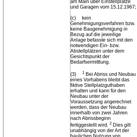
am Main über Einstellplätze
und Garagen vom 15.12.1967;
(c)
kein
Genehmigungsverfahren bzw.
keine Baugenehmigung in
Bezug auf die jeweilige
Anlage befasste sich mit den
notwendigen Ein- bzw.
Abstellplätzen unter dem
Gesichtspunkt der
Bedarfsermittlung.
1
(3)
Bei Abriss und Neubau
eines Vorhabens bleibt das
fiktive Stellplatzguthaben
erhalten und kann für den
Neubau unter der
Voraussetzung angerechnet
werden, dass der Neubau
innerhalb von zwei Jahren
nach Abrissbeginn
2
fertiggestellt wird.
Dies gilt
unabhängig von der Art der
baulichen Nutzung von