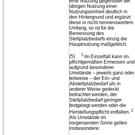
eine Nutzung gegenüber der
übrigen Nutzung einer
Nutzungseinheit deutlich in
den Hintergrund und ergänzt
diese in nicht nennenswertem
Umfang, so ist für die
Bemessung des
Stellplatzbedarfs einzig die
Hauptnutzung maßgeblich.
1
(5)
Im Einzelfall kann im
pflichtgemäßen Ermessen und
aufgrund besonderer
Umstände – jeweils ganz oder
teilweise – der Ein- und
Abstellplatzbedarf als in
anderer Weise gedeckt
betrachtet werden, der
Stellplatzbedarf geringer
festgelegt werden oder die
2
Herstellungspflicht entfallen.
Als Umstände im
vorgenannten Sinne gelten
insbesondere: