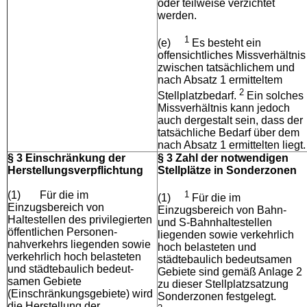
oder teilweise verzichtet
werden.
1
(e)
Es besteht ein
offensichtliches Missverhältnis
zwischen tatsächlichem und
nach Absatz 1 ermitteltem
2
Stellplatzbedarf.
Ein solches
Missverhältnis kann jedoch
auch dergestalt sein, dass der
tatsächliche Bedarf über dem
nach Absatz 1 ermittelten liegt.
§ 3 Einschränkung der
§ 3 Zahl der notwendigen
Herstellungsverpflichtung
Stellplätze in Sonderzonen
(1)
Für die im
1
(1)
Für die im
Einzugsbereich von
Einzugsbereich von Bahn-
Haltestellen des privilegierten
und S-Bahnhaltestellen
öffentlichen Personen-
liegenden sowie verkehrlich
nahverkehrs liegenden sowie
hoch belasteten und
verkehrlich hoch belasteten
städtebaulich bedeutsamen
und städtebaulich bedeut-
Gebiete sind gemäß Anlage 2
samen Gebiete
zu dieser Stellplatzsatzung
(Einschränkungsgebiete) wird
Sonderzonen festgelegt.
die Herstellung der