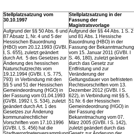
Stellplatzsatzung vom
Stellplatzsatzung in der
30.10.1997
Fassung der
Magistratsvorlage
Aufgrund der §§ 50 Abs. 6 und
Aufgrund der §§ 44 Abs. 1 S. 2
87 Absatz 1, Nr. 4 und 5 der
und 81 Abs. 1 Hessische
Hessischen Bauordnung
Bauordnung (HBO) in der
(HBO) vom 20.12.1993 (GVBl.
Fassung der Bekanntmachung
I, S. 655), zuletzt geändert
vom 15. Januar 2011 (GVBl. I
durch Art. 5 des Gesetzes zur
S. 46, 180), zuletzt geändert
Änderung des hessischen
durch das Gesetz zur
Naturschutzrechts vom
Entfristung und zur
19.12.1994 (GVBl. I, S. 775,
Veränderung der
793) in Verbindung mit den
Geltungsdauer von befristeten
§§ 5 und 51 der Hessischen
Rechtsvorschriften vom 13.
Gemeindeordnung (HGO) in
Dezember 2012 (GVBl. I S.
der Fassung vom 01.04.1993
622), in Verbindung mit §§ 5,
(GVBl. 1992 I, S. 534), zuletzt
51 Nr. 6 der Hessischen
geändert durch Art. 1 des
Gemeindeordnung (HGO) in
Gesetzes zur Änderung
der Fassung der
kommunalrechtlicher
Bekanntmachung vom 07.
Vorschriften vom 17.10.1996
März 2005 (GVBl. I S. 142),
(GVBl. I, S. 456) hat die
zuletzt geändert durch das
Stadtverordnetenversammlung
Gesetz zur Änderung der