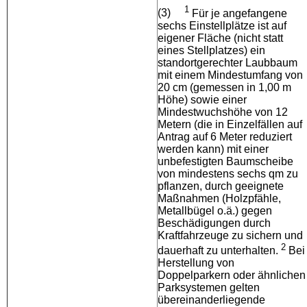
1
(3)
Für je angefangene
sechs Einstellplätze ist auf
eigener Fläche (nicht statt
eines Stellplatzes) ein
standortgerechter Laubbaum
mit einem Mindestumfang von
20 cm (gemessen in 1,00 m
Höhe) sowie einer
Mindestwuchshöhe von 12
Metern (die in Einzelfällen auf
Antrag auf 6 Meter reduziert
werden kann) mit einer
unbefestigten Baumscheibe
von mindestens sechs qm zu
pflanzen, durch geeignete
Maßnahmen (Holzpfähle,
Metallbügel o.ä.) gegen
Beschädigungen durch
Kraftfahrzeuge zu sichern und
2
dauerhaft zu unterhalten.
Bei
Herstellung von
Doppelparkern oder ähnlichen
Parksystemen gelten
übereinanderliegende