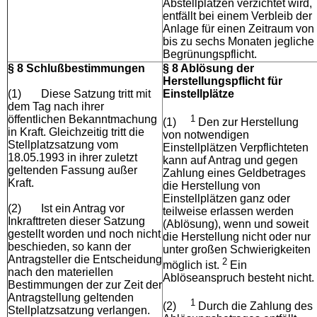
Abstellplätzen verzichtet wird,
entfällt bei einem Verbleib der
Anlage für einen Zeitraum von
bis zu sechs Monaten jegliche
Begrünungspflicht.
§ 8 Schlußbestimmungen
§ 8 Ablösung der
Herstellungspflicht für
(1)
Diese Satzung tritt mit
Einstellplätze
dem Tag nach ihrer
öffentlichen Bekanntmachung
1
(1)
Den zur Herstellung
in Kraft. Gleichzeitig tritt die
von notwendigen
Stellplatzsatzung vom
Einstellplätzen Verpflichteten
18.05.1993 in ihrer zuletzt
kann auf Antrag und gegen
geltenden Fassung außer
Zahlung eines Geldbetrages
Kraft.
die Herstellung von
Einstellplätzen ganz oder
(2)
Ist ein Antrag vor
teilweise erlassen werden
Inkrafttreten dieser Satzung
(Ablösung), wenn und soweit
gestellt worden und noch nicht
die Herstellung nicht oder nur
beschieden, so kann der
unter großen Schwierigkeiten
Antragsteller die Entscheidung
2
möglich ist.
Ein
nach den materiellen
Ablöseanspruch besteht nicht.
Bestimmungen der zur Zeit der
Antragstellung geltenden
1
(2)
Durch die Zahlung des
Stellplatzsatzung verlangen.