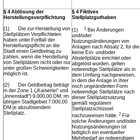
§ 4 Ablösung der
§ 4 Fiktives
Herstellungsverpflichtung
Stellplatzguthaben
(1)
Die zur Herstellung von
1
(1)
Bei Änderungen
Stellplätzen Verpflichteten
und/oder
haben unter Fortfall der
Nutzungsänderungen von
Herstellungspflicht an die
Anlagen nach Absatz 2, für die
Stadt einen Geldbetrag zu
keine Ein- und/oder
zahlen, wenn die Herstellung
Abstellplätze errichtet oder
von Stellplätzen nicht oder nur
abgelöst wurden, gelten
unter großen Schwierigkeiten
notwendige Stellplätze als in
möglich ist.
dem Umfang nachgewiesen,
in dem die Anlage in ihrer
(2)
Der Geldbetrag beträgt
noch ungeänderten Form
in der Zone 1 („Kaiserlei“ und
notwendige Stellplätze nach
„Innenstadt“) 9.000,00 DM, im
dieser Stellplatzsatzung
übrigen Stadtgebiet 7.000,00
gemäß regulärem
DM je abzulösendem
Stellplatzschlüssel
Stellplatz.
2
nachzuweisen hätte.
Für
solche Änderungen und/oder
Nutzungsänderungen ist
lediglich ein eventueller
Mehrbedarf an notwendigen