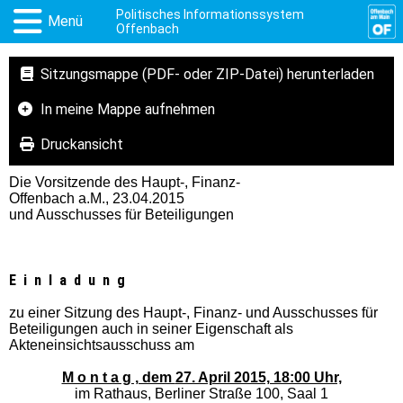
Politisches Informationssystem
Menü
Offenbach
Sitzungsmappe (PDF- oder ZIP-Datei) herunterladen
In meine Mappe aufnehmen
Druckansicht
Die Vorsitzende des Haupt-, Finanz-
Offenbach a.M.,
23.04.2015
und Ausschusses für Beteiligungen
E i n l a d u n g
zu einer Sitzung des Haupt-, Finanz- und Ausschusses für
Beteiligungen auch in seiner Eigenschaft als
Akteneinsichtsausschuss am
M o n t a g , dem
27. April 2015, 18:00 Uhr,
im Rathaus, Berliner Straße 100, Saal 1