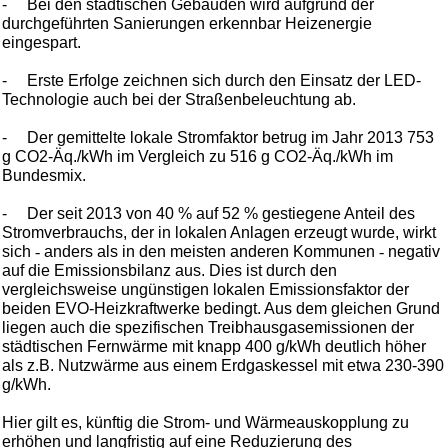
-
Bei den städtischen Gebäuden wird aufgrund der
durchgeführten Sanierungen erkennbar Heizenergie
eingespart.
-
Erste Erfolge zeichnen sich durch den Einsatz der LED-
Technologie auch bei der Straßenbeleuchtung ab.
-
Der gemittelte lokale Stromfaktor betrug im Jahr 2013 753
g CO2-Äq./kWh im Vergleich zu 516 g CO2-Äq./kWh im
Bundesmix.
-
Der seit 2013 von 40 % auf 52 % gestiegene Anteil des
Stromverbrauchs, der in lokalen Anlagen erzeugt wurde, wirkt
sich
-
anders als in den meisten anderen Kommunen
-
negativ
auf die Emissionsbilanz aus. Dies ist durch den
vergleichsweise ungünstigen lokalen Emissionsfaktor der
beiden EVO-Heizkraftwerke bedingt. Aus dem gleichen Grund
liegen auch die spezifischen Treibhausgasemissionen der
städtischen Fernwärme mit knapp 400 g/kWh deutlich höher
als z.B. Nutzwärme aus einem Erdgaskessel mit etwa 230-390
g/kWh.
Hier gilt es, künftig die Strom- und Wärmeauskopplung zu
erhöhen und langfristig auf eine Reduzierung des