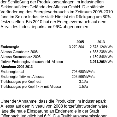
der Schließung der Produktionsanlagen im industriellen
Sektor auf dem Gelände der Allessa GmbH. Die stärkste
Veränderung des Energieverbrauchs im Zeitraum 2005-2010
fand im Sektor Industrie statt: Hier ist ein Rückgang um 80%
festzustellen. Bis 2010 hat der Energieverbrauch auf dem
Areal des Industrieparks um 96% abgenommen.
2005
2013
Endenergie
3.279.804
2.573.124
MWh
Allessa Gasabsatz 2008
+ 358.238
MWh
Allessa Stromabsatz 2008
+ 139.846
MWh
fiktiver Endenergieverbrauch inkl. Allessa
3.071.208
MWh
Abnahme 2005-2013
Endenergie real
706.680
MWh/a
Endenergie fiktiv mit Allessa
208.596
MWh/a
Treibhausgas pro Kopf real
3,1
t/a
Treibhausgas pro Kopf fiktiv mit Allessa
1,5
t/a
Unter der Annahme, dass die Produktion im Industriepark
Allessa auf dem Niveau von 2008 fortgeführt worden wäre,
läge die reale Einsparung an Endenergie in der Stadt
Offenbach lediglich bei 6 %. Die Treibhausgasemissionen