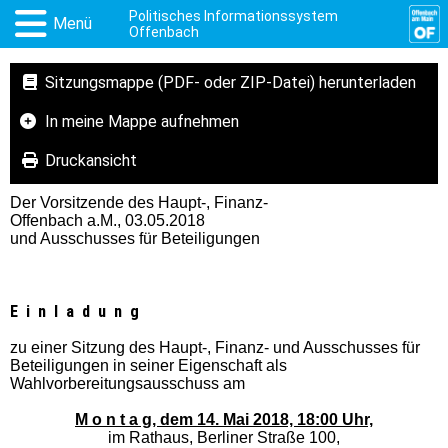
Politisches Informationssystem
Menü
Offenbach
Sitzungsmappe (PDF- oder ZIP-Datei) herunterladen
In meine Mappe aufnehmen
Druckansicht
Der Vorsitzende des Haupt-, Finanz-
Offenbach a.M.,
03.05.2018
und Ausschusses für Beteiligungen
E i n l a d u n g
zu einer Sitzung des Haupt-, Finanz- und Ausschusses für
Beteiligungen in seiner Eigenschaft als
Wahlvorbereitungsausschuss am
M o n t a g, dem
14. Mai 2018, 18:00 Uhr,
im Rathaus, Berliner Straße 100,