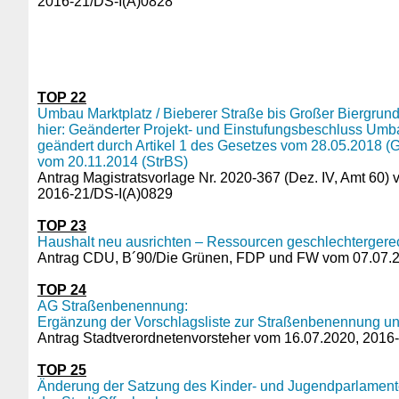
2016-21/DS-I(A)0828
TOP 22
Umbau Marktplatz / Bieberer Straße bis Großer Biergrund
hier: Geänderter Projekt- und Einstufungsbeschluss Um
geändert durch Artikel 1 des Gesetzes vom 28.05.2018 (G
vom 20.11.2014 (StrBS)
Antrag Magistratsvorlage Nr. 2020-367 (Dez. IV, Amt 60)
2016-21/DS-I(A)0829
TOP 23
Haushalt neu ausrichten – Ressourcen geschlechtergerec
Antrag CDU, B´90/Die Grünen, FDP und FW vom 07.07.2
TOP 24
AG Straßenbenennung:
Ergänzung der Vorschlagsliste zur Straßenbenennung un
Antrag Stadtverordnetenvorsteher vom 16.07.2020, 2016
TOP 25
Änderung der Satzung des Kinder- und Jugendparlament