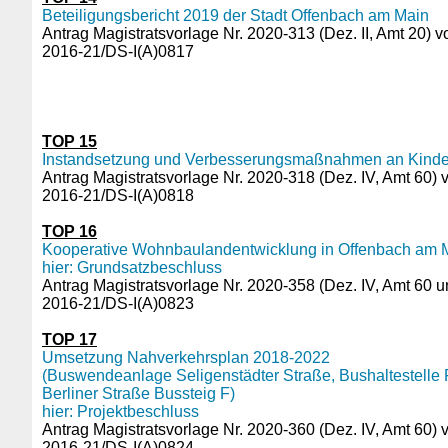
Beteiligungsbericht 2019 der Stadt Offenbach am Main
Antrag Magistratsvorlage Nr. 2020-313 (Dez. II, Amt 20) 
2016-21/DS-I(A)0817
TOP 15
Instandsetzung und Verbesserungsmaßnahmen an Kindert
Antrag Magistratsvorlage Nr. 2020-318 (Dez. IV, Amt 60)
2016-21/DS-I(A)0818
TOP 16
Kooperative Wohnbaulandentwicklung in Offenbach am M
hier: Grundsatzbeschluss
Antrag Magistratsvorlage Nr. 2020-358 (Dez. IV, Amt 60 
2016-21/DS-I(A)0823
TOP 17
Umsetzung Nahverkehrsplan 2018-2022
(Buswendeanlage Seligenstädter Straße, Bushaltestelle Fr
Berliner Straße Bussteig F)
hier: Projektbeschluss
Antrag Magistratsvorlage Nr. 2020-360 (Dez. IV, Amt 60)
2016-21/DS-I(A)0824