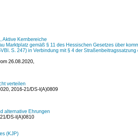
, Aktive Kernbereiche
bau Marktplatz gemäß § 11 des Hessischen Gesetzes über kommu
VBl. S. 247) in Verbindung mit § 4 der Straßenbeitragssatzung
 vom 26.08.2020,
ht verteilen
020, 2016-21/DS-I(A)0809
d alternative Ehrungen
-21/DS-I(A)0810
es (KJP)