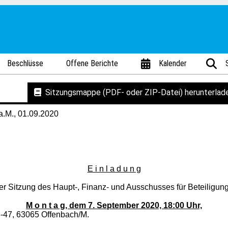
Beschlüsse
Offene Berichte
Kalender
Sitzungsmappe (PDF- oder ZIP-Datei) herunterlad
M., 01.09.2020
E i n l a d u n g
er Sitzung des Haupt-, Finanz- und Ausschusses für Beteiligu
M o n t a g, dem 7. September 2020, 18:00 Uhr,
-47, 63065 Offenbach/M.