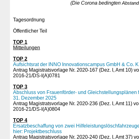
(Die Corona bedingten
Abstand
Tagesordnung
Öffentlicher Teil
TOP 1
Mitteilungen
TOP 2
Aufsichtsrat der INNO Innovationscampus GmbH & Co. 
Antrag Magistratsvorlage Nr. 2020-167 (Dez. I, Amt 10) v
2016-21/DS-I(A)0781
TOP 3
Abschluss von Frauenförder- und Gleichstellungsplänen 
31. Dezember 2025
Antrag Magistratsvorlage Nr. 2020-236 (Dez. I, Amt 11) v
2016-21/DS-I(A)0804
TOP 4
Ersatzbeschaffung von zwei Hilfeleistungslöschfahrzeug
hier: Projektbeschluss
Antrag Magistratsvorlage Nr. 2020-240 (Dez. I, Amt 37) v