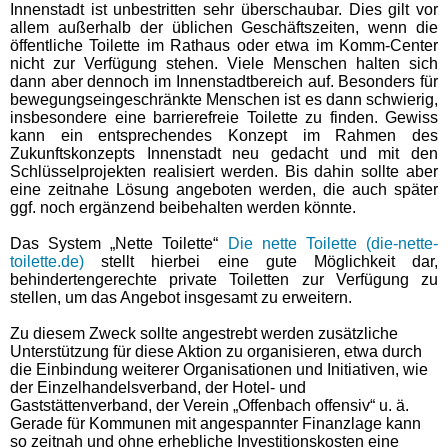
Innenstadt ist unbestritten sehr überschaubar. Dies gilt vor
allem außerhalb der üblichen Geschäftszeiten, wenn die
öffentliche Toilette im Rathaus oder etwa im Komm-Center
nicht zur Verfügung stehen. Viele Menschen halten sich
dann aber dennoch im Innenstadtbereich auf. Besonders für
bewegungseingeschränkte Menschen ist es dann schwierig,
insbesondere eine barrierefreie Toilette zu finden. Gewiss
kann ein entsprechendes Konzept im Rahmen des
Zukunftskonzepts Innenstadt neu gedacht und mit den
Schlüsselprojekten realisiert werden. Bis dahin sollte aber
eine zeitnahe Lösung angeboten werden, die auch später
ggf. noch ergänzend beibehalten werden könnte.
Das System „Nette Toilette“
Die nette Toilette (die-nette-
toilette.de)
stellt hierbei eine gute Möglichkeit dar,
behindertengerechte private Toiletten zur Verfügung zu
stellen, um das Angebot insgesamt zu erweitern.
Zu diesem Zweck sollte angestrebt werden zusätzliche
Unterstützung für diese Aktion zu organisieren, etwa durch
die Einbindung weiterer Organisationen und Initiativen, wie
der Einzelhandelsverband, der Hotel- und
Gaststättenverband, der Verein „Offenbach offensiv“ u. ä.
Gerade für Kommunen mit angespannter Finanzlage kann
so zeitnah und ohne erhebliche Investitionskosten eine