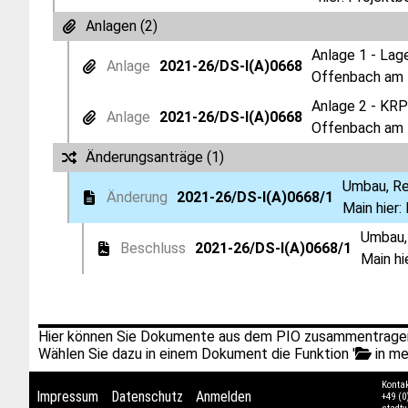
Anlagen (2)
Anlage 1 - Lag
Anlage
2021-26/DS-I(A)0668
Offenbach am M
Anlage 2 - KRP
Anlage
2021-26/DS-I(A)0668
Offenbach am M
Änderungsanträge (1)
Umbau, Re
Änderung
2021-26/DS-I(A)0668/1
Main hier:
Umbau, 
Beschluss
2021-26/DS-I(A)0668/1
Main hi
Hier können Sie Dokumente aus dem PIO zusammentragen
Wählen Sie dazu in einem Dokument die Funktion '
in me
Konta
Impressum
Datenschutz
Anmelden
+49 (0