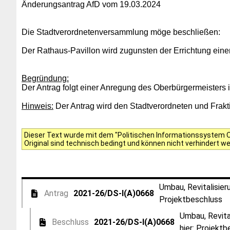
Änderungsantrag AfD vom 19.03.2024
Die Stadtverordnetenversammlung möge beschließen:
Der Rathaus-Pavillon wird zugunsten der Errichtung eine
Begründung:
Der Antrag folgt einer Anregung des Oberbürgermeister
Hinweis:
Der Antrag wird den Stadtverordneten und Frakti
Dieser Text wurde mit dem "Politischen Informationssystem Of
Original sind technisch bedingt und können nicht verhindert w
Umbau, Revitalisie
Antrag
2021-26/DS-I(A)0668
Projektbeschluss
Umbau, Revita
Beschluss
2021-26/DS-I(A)0668
hier: Projekt