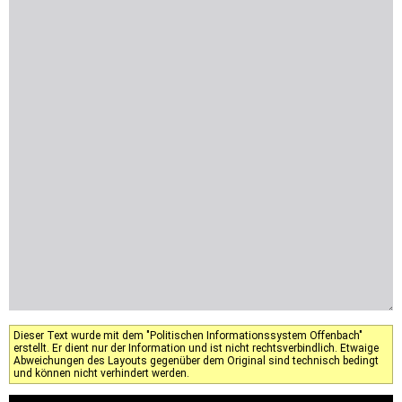
Dieser Text wurde mit dem "Politischen Informationssystem Offenbach"
erstellt. Er dient nur der Information und ist nicht rechtsverbindlich. Etwaige
Abweichungen des Layouts gegenüber dem Original sind technisch bedingt
und können nicht verhindert werden.