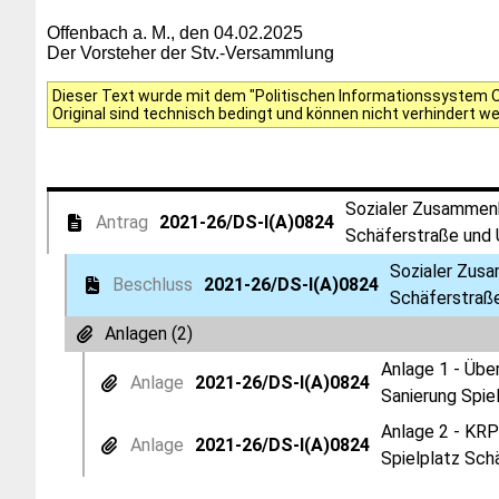
Offenbach a. M., den 04.02.2025
Der Vorsteher der Stv.-Versammlung
Dieser Text wurde mit dem "Politischen Informationssystem Of
Original sind technisch bedingt und können nicht verhindert w
Sozialer Zusammenha
Antrag
2021-26/DS-I(A)0824
Schäferstraße und 
Sozialer Zusa
Beschluss
2021-26/DS-I(A)0824
Schäferstraß
Anlagen (2)
Anlage 1 - Übe
Anlage
2021-26/DS-I(A)0824
Sanierung Spie
Anlage 2 - KRP
Anlage
2021-26/DS-I(A)0824
Spielplatz Sch