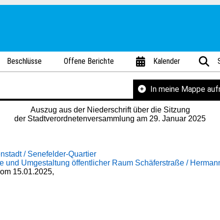
Beschlüsse
Offene Berichte
Kalender
In meine Mappe au
Auszug aus der Niederschrift über die Sitzung
der Stadtverordnetenversammlung am 29. Januar 2025
stadt / Senefelder-Quartier
aße und Umgestaltung öffentlicher Raum Schäferstraße / Herman
 vom 15.01.2025,