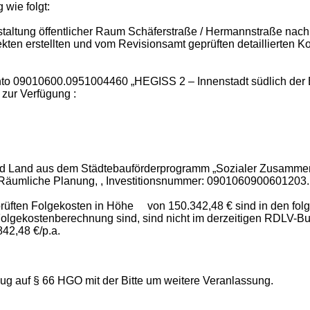
 wie folgt:
taltung öffentlicher Raum Schäferstraße / Hermannstraße nac
kten erstellten und vom Revisionsamt geprüften detaillierten 
konto 09010600.0951004460 „HEGISS 2 – Innenstadt südlich de
 zur Verfügung :
und Land aus dem Städtebauförderprogramm „Sozialer Zusammenh
äumliche Planung, , Investitionsnummer: 0901060900601203.
prüften Folgekosten in Höhe von 150.342,48 € sind in den fol
n Folgekostenberechnung sind, sind nicht im derzeitigen RDLV-
42,48 €/p.a.
g auf § 66 HGO mit der Bitte um weitere Veranlassung.