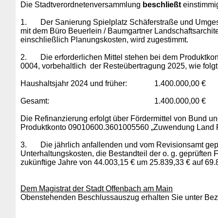
Die Stadtverordnetenversammlung
beschließt
einstimmig
1.
Der Sanierung Spielplatz Schäferstraße und Umges
mit dem Büro Beuerlein / Baumgartner Landschaftsarchite
einschließlich Planungskosten, wird zugestimmt.
2.
Die erforderlichen Mittel stehen bei dem Produkt
0004, vorbehaltlich der Resteübertragung 2025, wie folgt
Haushaltsjahr 2024 und früher: 1.400.000,00 €
Gesamt: 1.400.000,00 €
Die Refinanzierung erfolgt über Fördermittel von Bund 
Produktkonto 09010600.3601005560 „Zuwendung Land R
3.
Die jährlich anfallenden und vom Revisionsamt ge
Unterhaltungskosten, die Bestandteil der o. g. geprüfte
zukünftige Jahre von 44.003,15 € um 25.839,33 € auf 69.8
Dem Magistrat der Stadt Offenbach am Main
Obenstehenden Beschlussauszug erhalten Sie unter Bezu