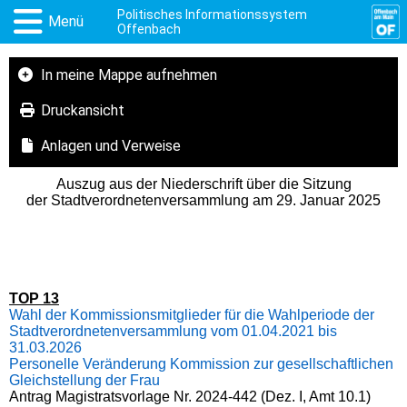
Politisches Informationssystem
Menü
Offenbach
In meine Mappe aufnehmen
Druckansicht
Anlagen und Verweise
Auszug aus der Niederschrift über die Sitzung
der Stadtverordnetenversammlung am 29. Januar 2025
TOP 13
Wahl der Kommissionsmitglieder für die Wahlperiode der
Stadtverordnetenversammlung vom 01.04.2021 bis
31.03.2026
Personelle Veränderung Kommission zur gesellschaftlichen
Gleichstellung der Frau
Antrag Magistratsvorlage Nr. 2024-442 (Dez. I, Amt 10.1)