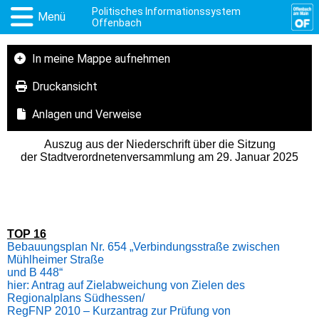
Politisches Informationssystem
Menü
Offenbach
In meine Mappe aufnehmen
Druckansicht
Anlagen und Verweise
Auszug aus der Niederschrift über die Sitzung
der Stadtverordnetenversammlung am 29. Januar 2025
TOP 16
Bebauungsplan Nr. 654 „Verbindungsstraße zwischen
Mühlheimer Straße
und B 448“
hier: Antrag auf Zielabweichung von Zielen des
Regionalplans Südhessen/
RegFNP 2010 – Kurzantrag zur Prüfung von