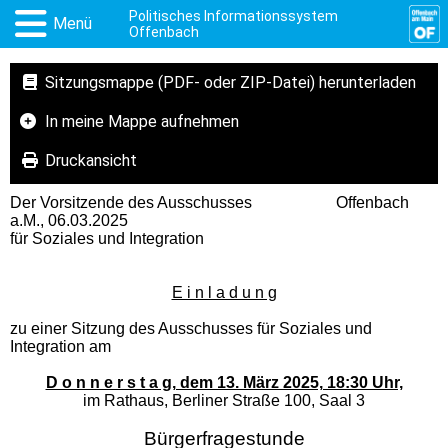
Politisches Informationssystem
Menü
Offenbach
Sitzungsmappe (PDF- oder ZIP-Datei) herunterladen
In meine Mappe aufnehmen
Druckansicht
Der Vorsitzende des Ausschusses Offenbach
a.M., 06.03.2025
für Soziales und Integration
E i n l a d u n g
zu einer Sitzung des Ausschusses für Soziales und
Integration am
D o n n e r s t a g, dem 13. März 2025, 18:30 Uhr,
im Rathaus, Berliner Straße 100, Saal 3
Bürgerfragestunde