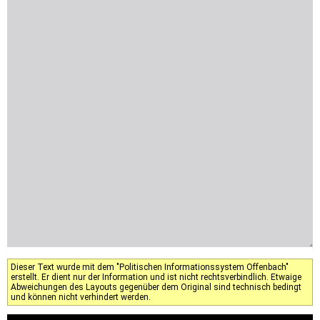
Dieser Text wurde mit dem "Politischen Informationssystem Offenbach"
erstellt. Er dient nur der Information und ist nicht rechtsverbindlich. Etwaige
Abweichungen des Layouts gegenüber dem Original sind technisch bedingt
und können nicht verhindert werden.