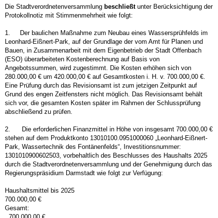
Die Stadtverordnetenversammlung
beschließt
unter Berücksichtigung der
Protokollnotiz mit Stimmenmehrheit wie folgt:
1.
Der baulichen Maßnahme zum Neubau eines Wassersprühfelds im
Leonhard-Eißnert-Park, auf der Grundlage der vom Amt für Planen und
Bauen, in Zusammenarbeit mit dem Eigenbetrieb der Stadt Offenbach
(ESO) überarbeiteten Kostenberechnung auf Basis von
Angebotssummen, wird zugestimmt. Die Kosten erhöhen sich von
280.000,00 € um 420.000,00 € auf Gesamtkosten i. H. v. 700.000,00 €.
Eine Prüfung durch das Revisionsamt ist zum jetzigen Zeitpunkt auf
Grund des engen Zeitfensters nicht möglich. Das Revisionsamt behält
sich vor, die gesamten Kosten später im Rahmen der Schlussprüfung
abschließend zu prüfen.
2.
Die erforderlichen Finanzmittel in Höhe von insgesamt 700.000,00 €
stehen auf dem Produktkonto 13010100.0951000060 „Leonhard-Eißnert-
Park, Wassertechnik des Fontänenfelds“, Investitionsnummer:
1301010900602503, vorbehaltlich des Beschlusses des Haushalts 2025
durch die Stadtverordnetenversammlung und der Genehmigung durch das
Regierungspräsidium Darmstadt wie folgt zur Verfügung:
Haushaltsmittel bis 2025
700.000,00 €
Gesamt:
700.000,00 €