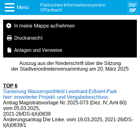
Politisches Informationssystem
Menü
Offenbach
In meine Mappe aufnehmen
Druckansicht
Anlagen und Verweise
Auszug aus der Niederschrift über die Sitzung
der Stadtverordnetenversammlung am 20. März 2025
TOP 6
Sanierung Wassersprühfeld Leonhard-Eißnert-Park
hier: erweiterter Projekt- und Vergabebeschluss
Antrag Magistratsvorlage Nr. 2025-073 (Dez. IV, Amt 60)
vom 05.03.2025,
2021-26/DS-I(A)0839
Änderungsantrag Die Linke. vom 19.03.2025,
2021-26/DS-
I(A)0839/1