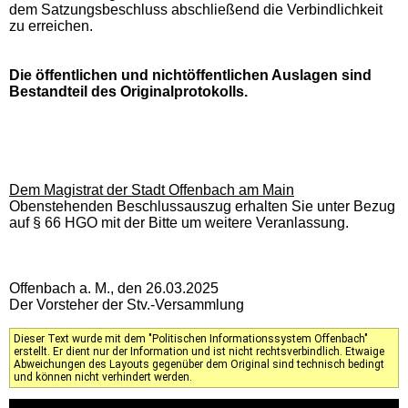
dem Satzungsbeschluss abschließend die Verbindlichkeit
zu erreichen.
Die öffentlichen und nichtöffentlichen Auslagen sind
Bestandteil des Originalprotokolls.
Dem Magistrat der Stadt Offenbach am Main
Obenstehenden Beschlussauszug erhalten Sie unter Bezug
auf § 66 HGO mit der Bitte um weitere Veranlassung.
Offenbach a. M., den 26.03.2025
Der Vorsteher der Stv.-Versammlung
Dieser Text wurde mit dem "Politischen Informationssystem Offenbach"
erstellt. Er dient nur der Information und ist nicht rechtsverbindlich. Etwaige
Abweichungen des Layouts gegenüber dem Original sind technisch bedingt
und können nicht verhindert werden.