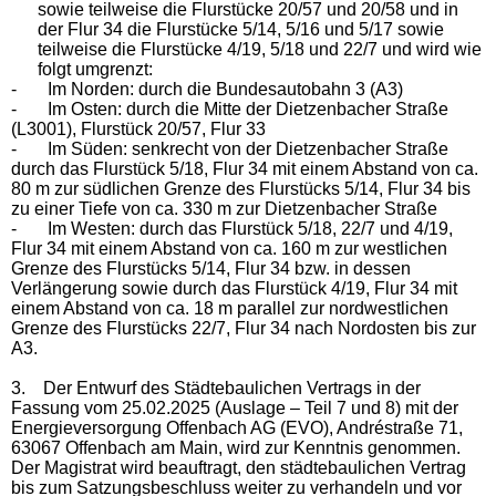
sowie teilweise die Flurstücke 20/57 und 20/58 und in
der Flur 34 die Flurstücke 5/14, 5/16 und 5/17 sowie
teilweise die Flurstücke 4/19, 5/18 und 22/7 und wird wie
folgt umgrenzt:
-
Im Norden: durch die Bundesautobahn 3 (A3)
-
Im Osten: durch die Mitte der Dietzenbacher Straße
(L3001), Flurstück 20/57, Flur 33
-
Im Süden: senkrecht von der Dietzenbacher Straße
durch das Flurstück 5/18, Flur 34 mit einem Abstand von ca.
80 m zur südlichen Grenze des Flurstücks 5/14, Flur 34 bis
zu einer Tiefe von ca. 330 m zur Dietzenbacher Straße
-
Im Westen: durch das Flurstück 5/18, 22/7 und 4/19,
Flur 34 mit einem Abstand von ca. 160 m zur westlichen
Grenze des Flurstücks 5/14, Flur 34 bzw. in dessen
Verlängerung sowie durch das Flurstück 4/19, Flur 34 mit
einem Abstand von ca. 18 m parallel zur nordwestlichen
Grenze des Flurstücks 22/7, Flur 34 nach Nordosten bis zur
A3.
3.
Der Entwurf des Städtebaulichen Vertrags in der
Fassung
vom 25.02.2025
(Auslage – Teil 7 und 8) mit der
Energieversorgung Offenbach AG (EVO),
Andréstraße 71,
63067 Offenbach am Main,
wird zur Kenntnis genommen.
Der Magistrat wird beauftragt, den städtebaulichen Vertrag
bis zum Satzungsbeschluss weiter zu verhandeln und vor