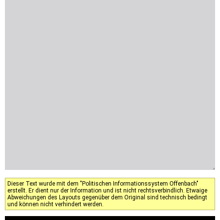
Dieser Text wurde mit dem "Politischen Informationssystem Offenbach"
erstellt. Er dient nur der Information und ist nicht rechtsverbindlich. Etwaige
Abweichungen des Layouts gegenüber dem Original sind technisch bedingt
und können nicht verhindert werden.