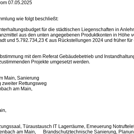
 vom 07.05.2025
mlung wie folgt beschließt:
rhaltungsbudget für die städtischen Liegenschaften in Anle
anzmittel aus den unten angegebenen Produktkonten in Höhe von
 und 5.792.734,23 € aus Rückstellungen 2024 und früher für d
 Abstimmung mit dem Referat Gebäudebetrieb und Instandhaltu
bzustimmenden Projekte umgesetzt werden.
am Main, Sanierung
 zweiter Rettungsweg
enbach am Main,
in,
tzungssaal, Türaustausch IT Lagerräume, Erneuerung Notrufte
enbach am Main, Brandschutztechnische Sanierung, Planung 