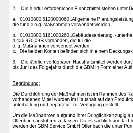
2. Die hierfür erforderlichen Finanzmittel stehen unter
a.
01010800.6120000060 „Allgemeine Planungsleistungen
die für die o.g. Maßnahmen verwendet werden.
b.
01010800.6161000260 „
Gebäudesanierung, -unterhal
4.436.970,09 € vorhanden, die für die
o. g. Maßnahmen verwendet werden.
c.
Die beiden Konten befinden sich in einem Deckungskr
3. Die jährlich verfügbaren Haushaltsmittel werden dur
bis Juni des Folgejahrs durch die GBM in Form einer Aufli
Begründung:
Die Durchführung der Maßnahmen ist im Rahmen des Rah
vorhandenen Mittel wurden im Haushalt auf den Produk
unterhaltung und -reparatur“ zur Verfügung gestellt.
Um die Maßnahmen aufgrund ihrer Dringlichkeit zügig a
Offenbach ausführen zu lassen. Da es sachlich und fachl
werden der GBM Service GmbH Offenbach die unter Punkt