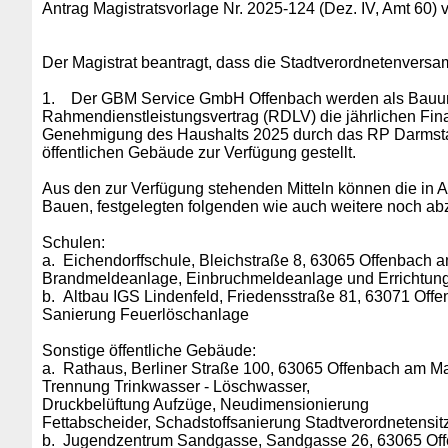
Antrag Magistratsvorlage Nr. 2025-124 (Dez. IV, Amt 60)
Der Magistrat beantragt, dass die Stadtverordnetenversam
1. Der GBM Service GmbH Offenbach werden als Bauunte
Rahmendienstleistungsvertrag (RDLV) die jährlichen Fin
Genehmigung des Haushalts 2025 durch das RP Darmstadt
öffentlichen Gebäude zur Verfügung gestellt.
Aus den zur Verfügung stehenden Mitteln können die in
Bauen, festgelegten folgenden wie auch weitere noch a
Schulen:
a.
Eichendorffschule, Bleichstraße 8, 63065 Offenbach 
Brandmeldeanlage, Einbruchmeldeanlage und Errichtung
b.
Altbau IGS Lindenfeld, Friedensstraße 81, 63071 Off
Sanierung Feuerlöschanlage
Sonstige öffentliche Gebäude:
a.
Rathaus, Berliner Straße 100, 63065 Offenbach am Ma
Trennung Trinkwasser - Löschwasser,
Druckbelüftung Aufzüge, Neudimensionierung
Fettabscheider, Schadstoffsanierung Stadtverordnetensi
b.
Jugendzentrum Sandgasse, Sandgasse 26, 63065 Off