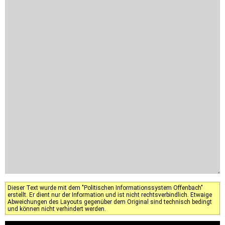
Dieser Text wurde mit dem "Politischen Informationssystem Offenbach"
erstellt. Er dient nur der Information und ist nicht rechtsverbindlich. Etwaige
Abweichungen des Layouts gegenüber dem Original sind technisch bedingt
und können nicht verhindert werden.