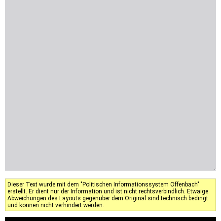
Dieser Text wurde mit dem "Politischen Informationssystem Offenbach"
erstellt. Er dient nur der Information und ist nicht rechtsverbindlich. Etwaige
Abweichungen des Layouts gegenüber dem Original sind technisch bedingt
und können nicht verhindert werden.