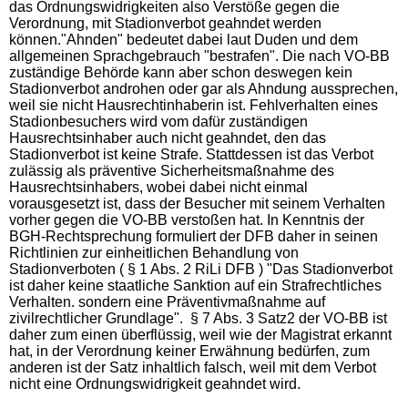
das Ordnungswidrigkeiten also Verstöße gegen die
Verordnung, mit Stadionverbot geahndet werden
können."Ahnden" bedeutet dabei laut Duden und dem
allgemeinen Sprachgebrauch "bestrafen". Die nach VO-BB
zuständige Behörde kann aber schon deswegen kein
Stadionverbot androhen oder gar als Ahndung aussprechen,
weil sie nicht Hausrechtinhaberin ist. Fehlverhalten eines
Stadionbesuchers wird vom dafür zuständigen
Hausrechtsinhaber auch nicht geahndet, den das
Stadionverbot ist keine Strafe. Stattdessen ist das Verbot
zulässig als präventive Sicherheitsmaßnahme des
Hausrechtsinhabers, wobei dabei nicht einmal
vorausgesetzt ist, dass der Besucher mit seinem Verhalten
vorher gegen die VO-BB verstoßen hat. In Kenntnis der
BGH-Rechtsprechung formuliert der DFB daher in seinen
Richtlinien zur einheitlichen Behandlung von
Stadionverboten ( § 1 Abs. 2 RiLi DFB ) "Das Stadionverbot
ist daher keine staatliche Sanktion auf ein Strafrechtliches
Verhalten. sondern eine Präventivmaßnahme auf
zivilrechtlicher Grundlage". § 7 Abs. 3 Satz2 der VO-BB ist
daher zum einen überflüssig, weil wie der Magistrat erkannt
hat, in der Verordnung keiner Erwähnung bedürfen, zum
anderen ist der Satz inhaltlich falsch, weil mit dem Verbot
nicht eine Ordnungswidrigkeit geahndet wird.