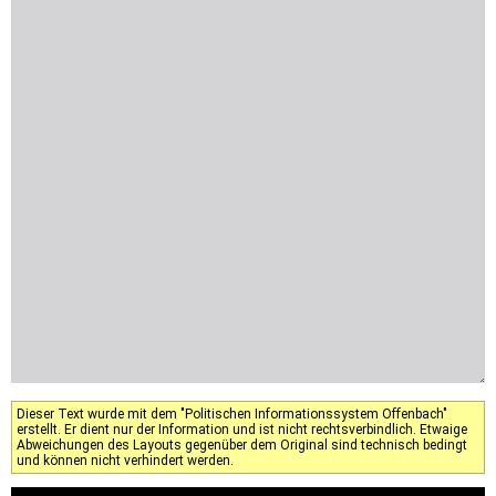
Dieser Text wurde mit dem "Politischen Informationssystem Offenbach"
erstellt. Er dient nur der Information und ist nicht rechtsverbindlich. Etwaige
Abweichungen des Layouts gegenüber dem Original sind technisch bedingt
und können nicht verhindert werden.