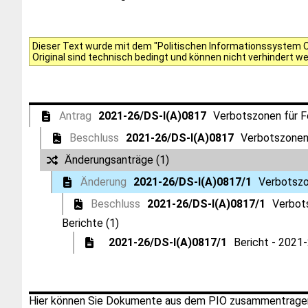
Dieser Text wurde mit dem "Politischen Informationssystem Of
Original sind technisch bedingt und können nicht verhindert w
Antrag
2021-26/DS-I(A)0817
Verbotszonen für 
Beschluss
2021-26/DS-I(A)0817
Verbotszonen
Änderungsanträge (1)
Änderung
2021-26/DS-I(A)0817/1
Verbotszo
Beschluss
2021-26/DS-I(A)0817/1
Verbot
Berichte (1)
2021-26/DS-I(A)0817/1
Bericht - 2021
Hier können Sie Dokumente aus dem PIO zusammentragen