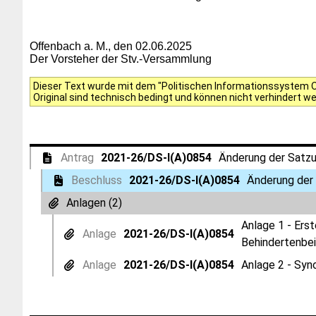
Offenbach a. M., den 02.06.2025
Der Vorsteher der Stv.-Versammlung
Dieser Text wurde mit dem "Politischen Informationssystem Of
Original sind technisch bedingt und können nicht verhindert w
Antrag
2021-26/DS-I(A)0854
Änderung der Satzu
Beschluss
2021-26/DS-I(A)0854
Änderung der
Anlagen (2)
Anlage 1 - Ers
Anlage
2021-26/DS-I(A)0854
Behindertenbei
Anlage
2021-26/DS-I(A)0854
Anlage 2 - Syn