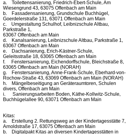
a.
Toilettensanierung, Friedrich-Ebert-Schule, Am
Wiesengrund 43, 63075 Offenbach am Main
b.
Fassadensanierung, Grundschule Buchhügel,
Goerdelerstraße 131, 63071 Offenbach am Main
c.
Umgestaltung Schulhof, Leibnizschule Altbau,
Parkstraße 1,
63067 Offenbach am Main
d.
Kanalsanierung, Leibnizschule Altbau, Parkstraße 1,
63067 Offenbach am Main
e.
Dachsanierung, Erich-Kästner-Schule,
Geleitsstraße 18, 63065 Offenbach am Main
f.
Fenstersanierung, Eichendorffschule, Bleichstraße 8,
63065 Offenbach am Main (NORAH)
g.
Fenstersanierung, Anne-Frank-Schule, Eberhard-von-
Rochow-Straße 43, 63069 Offenbach am Main (NORAH)
h.
Mängelbeseitigung an Geräteraumtoren, Schulen
divers, Offenbach am Main
i.
Sanierungsarbeiten Boden, Käthe-Kollwitz-Schule,
Buchhügelallee 90, 63071 Offenbach am Main
Kitas:
a.
Erstellung 2. Rettungsweg an der Kindertagesstätte 7,
Arnoldstraße 17, 63075 Offenbach am Main
b.
Digitalpakt Kitas an diversen Kindertagesstätten in