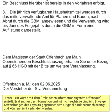
Ein Beschluss hierüber ist bereits in den Vorjahren erfolgt.
3.
Die jährlich verfügbaren Haushaltsmittel werden durch
das mittelverwaltende Amt für Planen und Bauen, nach
Abruf durch die GBM, angewiesen und die Verwendung wird
bis Juni des Folgejahrs durch die GBM in Form einer
Auflistung dargestellt.
Dem Magistrat der Stadt Offenbach am Main
Obenstehenden Beschlussauszug erhalten Sie unter Bezug
auf § 66 HGO mit der Bitte um weitere Veranlassung.
Offenbach a. M., den 02.06.2025
Der Vorsteher der Stv.-Versammlung
Dieser Text wurde mit dem "Politischen Informationssystem Offenbach"
erstellt. Er dient nur der Information und ist nicht rechtsverbindlich. Etwaige
Abweichungen des Layouts gegenüber dem Original sind technisch bedingt
und können nicht verhindert werden.