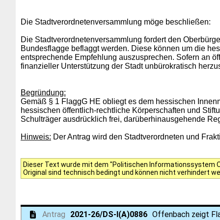
Die Stadtverordnetenversammlung möge beschließen:
Die Stadtverordnetenversammlung fordert den Oberbürger
Bundesflagge beflaggt werden. Diese können um die hessi
entsprechende Empfehlung auszusprechen. Sofern an öffen
finanzieller Unterstützung der Stadt unbürokratisch herzus
Begründung:
Gemäß § 1 FlaggG HE obliegt es dem hessischen Innenmi
hessischen öffentlich-rechtliche Körperschaften und Stift
Schulträger ausdrücklich frei, darüberhinausgehende Reg
Hinweis:
Der Antrag wird den Stadtverordneten und Frakti
Dieser Text wurde mit dem "Politischen Informationssystem Of
Original sind technisch bedingt und können nicht verhindert w
Antrag
2021-26/DS-I(A)0886
Offenbach zeigt Fl