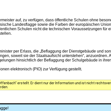
meister auf, zu verfügen, dass öffentliche Schulen ohne bes
sche Landesflagge sowie die Farben der europäischen Union er
tlichen Schulen nicht die technischen Voraussetzungen für ei
tellen.
nister per Erlass, die „Beflaggung der Dienstgebäude und son
ungen, soweit sie der Staatsaufsicht unterstehen“, anzuordnen. A
elungen hinsichtlich der Beflaggung der Schulgebäude in ihrem
onen elektronisch (PIO) zur Verfügung gestellt.
fenbach" erstellt. Er dient nur der Information und ist nicht rechts
erden.
agge!