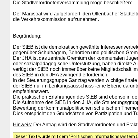
Die Stadtverordnetenversammlung möge beschließen:
Der Magistrat wird aufgefordert, den Offenbacher Stadtel
die Verkehrskommission aufzunehmen.
Begründung:
Der StEB ist die demokratisch gewählte Interessenvertretu
gegenüber Schulträgern, Behörden und politischen Gremien
Der JHA ist das zentrale Gremium der kommunalen Jugend
oder sozialpädagogische Unterstützung,
haben direkte A
verfügt der StEB noch immer über keine Mitgliedschaft i
des StEB in den JHA zwingend erforderlich.
In der Steuerungsgruppe Ganztag werden wichtige finale 
der StEB nur im Lenkungsausschuss -eine Ebene darunter
empfehlenswert.
Die praktischen Erfahrungen des StEB sind ebenso in der
Die Aufnahme des StEB in den JHA, die Steuerungsgrupp
Bewertung der kommunalpolitischen schulischen Themen. S
Dies entspricht den Grundsätzen von Partizipation und T
Hinweis:
Der Antrag wird den Stadtverordneten und Frakti
Dieser Text wurde mit dem "Politischen Informationssystem Of