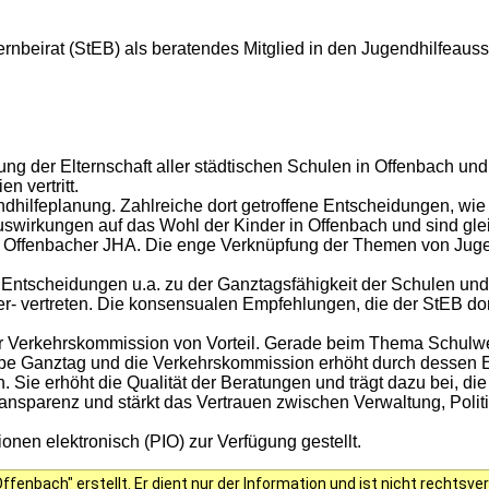
ternbeirat (StEB) als beratendes Mitglied in den Jugendhilfeau
ng der Elternschaft aller städtischen Schulen in Offenbach und 
 vertritt.
hilfeplanung. Zahlreiche dort getroffene Entscheidungen,
wie
uswirkungen auf das Wohl der Kinder in Offenbach und sind
glei
m Offenbacher JHA.
Die enge Verknüpfung der Themen von Jugend
Entscheidungen u.a. zu der Ganztagsfähigkeit der Schulen und 
- vertreten. Die konsensualen Empfehlungen, die der StEB dor
 Verkehrskommission von Vorteil. Gerade beim Thema Schulwegsi
e Ganztag und die Verkehrskommission erhöht durch dessen Erf
ie erhöht die Qualität der Beratungen und trägt dazu bei, die
ransparenz und stärkt das Vertrauen zwischen Verwaltung, Polit
onen elektronisch (PIO) zur Verfügung gestellt.
fenbach" erstellt. Er dient nur der Information und ist nicht rechts